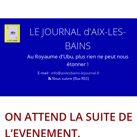
LE JOURNAL d'AIX-LES-
BAINS
Au Royaume d'Ubu, plus rien ne peut nous
étonner !
E-mail :
info@aixlesbains-lejournal.fr
Nous suivre (flux RSS)
ON ATTEND LA SUITE DE
L’EVENEMENT.