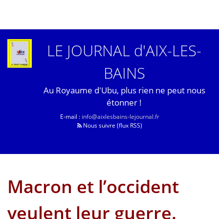
LE JOURNAL d'AIX-LES-
BAINS
Au Royaume d'Ubu, plus rien ne peut nous
étonner !
E-mail :
info@aixlesbains-lejournal.fr
Nous suivre (flux RSS)
Macron et l’occident
veulent leur guerre.