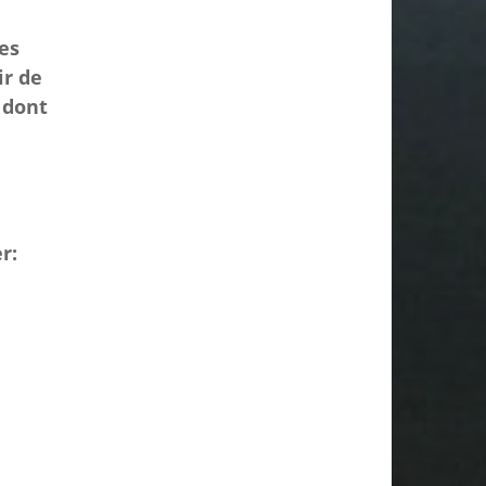
es
ir de
 dont
r: