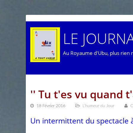
LE JOURNA
Au Royaume d'Ubu, plus rien 
'' Tu t'es vu quand t'
18 Février 2016
L'humeur du Jour
O
Un intermittent du spectacle 