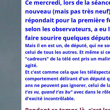
Ce mercredi, lors de la séan
nouveau (mais pas très neuf
répondait pour la première f
selon les observateurs, a eu 
faire sourire quelques déput
Mais il en est un, de député, qui ne s
celui de tous les autres. Et même si ce
"cadreurs" de la télé ont pris un malin 
agité.
Et c'est comme cela que les téléspect
comportement délirant d'un député qu
ans ne peuvent pas ignorer, celui de 
t'es vu, quand t'as bu"
avec dans le rôl
d'excité incontrôlable.
Pendant ce temps-là, c'est le