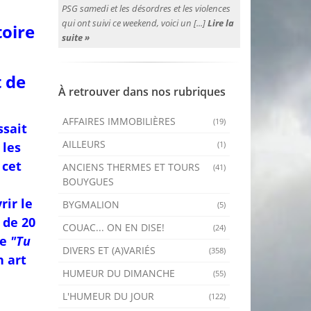
PSG samedi et les désordres et les violences
qui ont suivi ce weekend, voici un [...]
Lire la
toire
suite »
,
t de
À retrouver dans nos rubriques
AFFAIRES IMMOBILIÈRES
(19)
ssait
AILLEURS
 les
(1)
 cet
ANCIENS THERMES ET TOURS
(41)
BOUYGUES
rir le
BYGMALION
(5)
 de 20
COUAC... ON EN DISE!
(24)
de
"Tu
DIVERS ET (A)VARIÉS
(358)
n art
HUMEUR DU DIMANCHE
(55)
L'HUMEUR DU JOUR
(122)