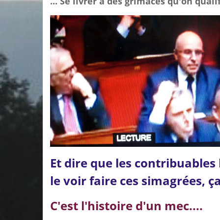
... Se livrer à des g
rimaces qu'on qualif
Et dire que les contribuables
le voir faire ces simagrées, ç
C'est l'histoire d'un mec....