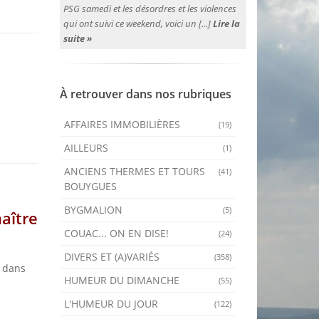
PSG samedi et les désordres et les violences
qui ont suivi ce weekend, voici un [...]
Lire la
suite »
À retrouver dans nos rubriques
AFFAIRES IMMOBILIÈRES
(19)
AILLEURS
(1)
ANCIENS THERMES ET TOURS
(41)
BOUYGUES
BYGMALION
(5)
aître
COUAC... ON EN DISE!
(24)
DIVERS ET (A)VARIÉS
(358)
t dans
HUMEUR DU DIMANCHE
(55)
L'HUMEUR DU JOUR
(122)