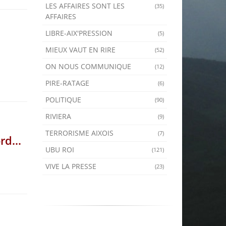
LES AFFAIRES SONT LES
(35)
AFFAIRES
LIBRE-AIX'PRESSION
(5)
MIEUX VAUT EN RIRE
(52)
ON NOUS COMMUNIQUE
(12)
PIRE-RATAGE
(6)
POLITIQUE
(90)
RIVIERA
(9)
TERRORISME AIXOIS
(7)
d...
UBU ROI
(121)
VIVE LA PRESSE
(23)