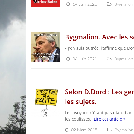
14 Juin 2021
Bygmalion
Bygmalion. Avec les s
« J’en suis outrée, j’affirme que 
06 Juin 2021
Bygmalion
Selon D.Dord : Les g
les sujets.
Le savoyard n’étant pas dian-dian 
les coulisses.
Lire cet article »
02 Mars 2018
Bygmalion