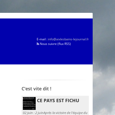
E-mail :
info@aixlesbains-lejournal.fr
Nous suivre (flux RSS)
C'est vite dit !
CE PAYS EST FICHU
02 Juin :
2 juinAprès la victoire de l'équipe du