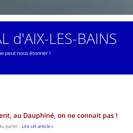
L d'AIX-LES-BAINS
ne peut nous étonner !
nt, au Dauphiné, on ne connait pas !
ndu parler…
Lire cet article »