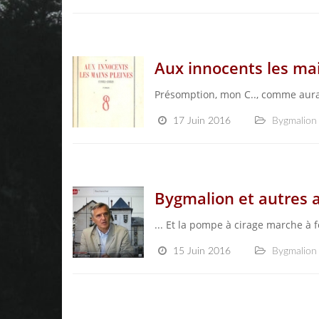
Aux innocents les mai
Présomption, mon C.., comme aurai
17 Juin 2016
Bygmalion
Bygmalion et autres a
... Et la pompe à cirage marche à 
15 Juin 2016
Bygmalion