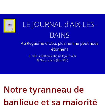
LE JOURNAL d'AIX-LES-
BAINS
Au Royaume d'Ubu, plus rien ne peut nous
étonner !
E-mail :
info@aixlesbains-lejournal.fr
Nous suivre (flux RSS)
Notre tyranneau de
banlieue et sa majorité