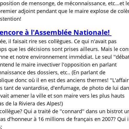
pposition de mensonge, de méconnaissance, etc...et l
u premier adjoint pendant que le maire explose de colè
stention!
t encore à l'Assemblée Nationale!
ée, il faisait rire ses collègues. Ce qui n'avait pas
emps que les décisions sont prises ailleurs. Mais le con
nne et notre environnement immédiat. Le seul ''débat
tend le maire invectiver l'opposition en parlant
aissance des dossiers, etc.. (En parlant de
ique donc où il en est des anciens thermes! ''L'affair
ès tant de vantardise, d'enfumage, de photo de lui dan
vait amener la ville et son maire vers les plus hauts
 de la Riviera des Alpes!)
n collègue? Qui a traité de ''connard'' dans un bistrot u
as d'honneur à 16 millions de français en 2007? Qui i
s;