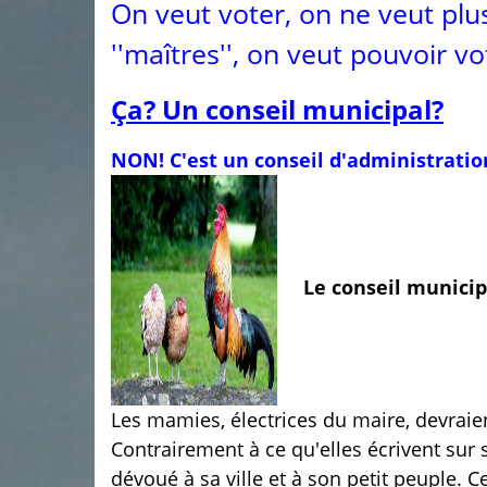
On veut voter, on ne veut plus 
''maîtres'', on veut pouvoir vo
Ça? Un conseil municipal?
NON! C'est un conseil d'administratio
Le conseil municipa
Les mamies, électrices du maire, devraie
Contrairement à ce qu'elles écrivent sur s
dévoué à sa ville et à son petit peuple. C