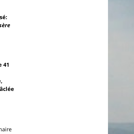
sé:
sère
e 41
,
bâclée
maire