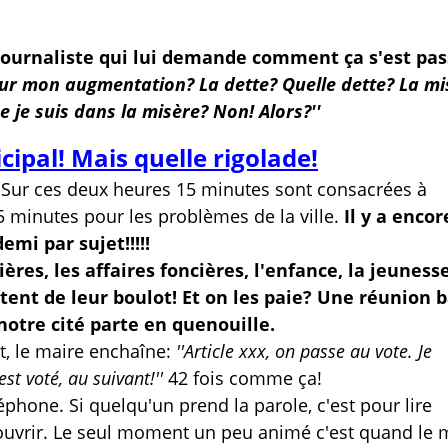
 journaliste qui lui demande comment ça s'est pas
r mon augmentation? La dette? Quelle dette? La mi
e je suis dans la misère? Non! Alors?''
ipal! Mais quelle rigolade!
 Sur ces deux heures 15 minutes sont consacrées à
5 minutes pour les problèmes de la ville.
Il y a encor
emi par sujet!!!!!
ères, les affaires foncières, l'enfance, la jeunesse
foutent de leur boulot! Et on les paie? Une réunion 
notre cité parte en quenouille.
t, le maire enchaîne:
''Article xxx, on passe au vote. Je
st voté, au suivant!''
42 fois comme ça!
léphone. Si quelqu'un prend la parole, c'est pour lire
écouvrir. Le seul moment un peu animé c'est quand le 