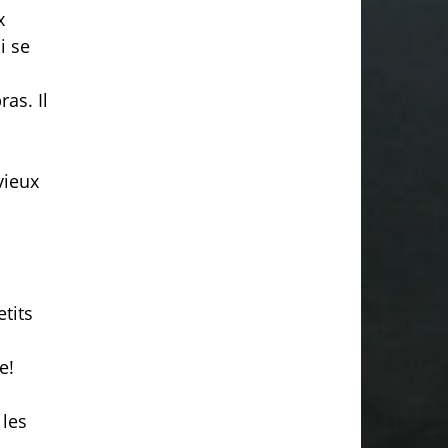
x
i se
as. Il
vieux
etits
e!
 les