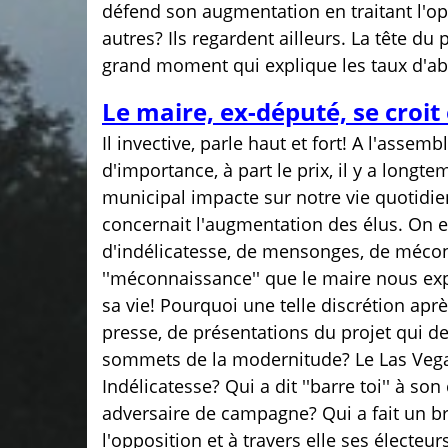
défend son augmentation en traitant l'o
autres? Ils regardent ailleurs. La tête d
grand moment qui explique les taux d'ab
Le maire, ex-député, se croi
Il invective, parle haut et fort! A l'assembl
d'importance, à part le prix, il y a longt
municipal impacte sur notre vie quotidie
concernait l'augmentation des élus. On en
d'indélicatesse, de mensonges, de méconn
''méconnaissance'' que le maire nous expl
sa vie! Pourquoi une telle discrétion apr
presse, de présentations du projet qui de
sommets de la modernitude? Le Las Vegas
Indélicatesse? Qui a dit ''barre toi'' à so
adversaire de campagne? Qui a fait un br
l'opposition et à travers elle ses électeur