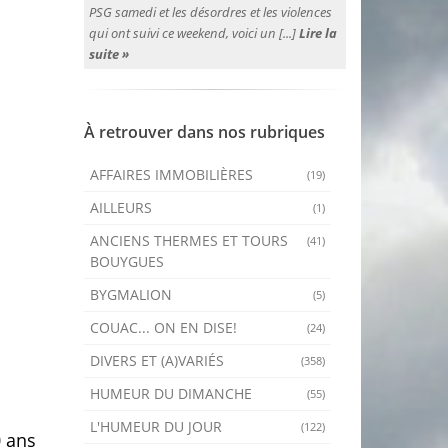
PSG samedi et les désordres et les violences
qui ont suivi ce weekend, voici un [...]
Lire la
suite »
À retrouver dans nos rubriques
AFFAIRES IMMOBILIÈRES
(19)
AILLEURS
(1)
ANCIENS THERMES ET TOURS
(41)
BOUYGUES
BYGMALION
(5)
COUAC... ON EN DISE!
(24)
DIVERS ET (A)VARIÉS
(358)
HUMEUR DU DIMANCHE
(55)
L'HUMEUR DU JOUR
(122)
0 ans