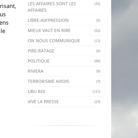
LES AFFAIRES SONT LES
(35)
risant,
AFFAIRES
ous
LIBRE-AIX'PRESSION
(5)
gens
 le
MIEUX VAUT EN RIRE
(52)
ON NOUS COMMUNIQUE
(12)
PIRE-RATAGE
(6)
POLITIQUE
(90)
RIVIERA
(9)
TERRORISME AIXOIS
(7)
UBU ROI
(121)
VIVE LA PRESSE
(23)