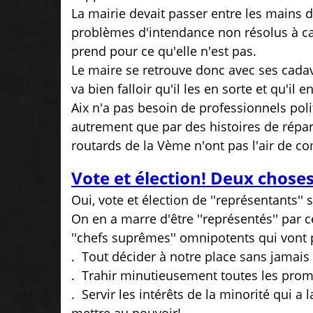
La mairie devait passer entre les mains d
problèmes d'intendance non résolus à ca
prend pour ce qu'elle n'est pas.
Le maire se retrouve donc avec ses cadav
va bien falloir qu'il les en sorte et qu'il e
Aix n'a pas besoin de professionnels polit
autrement que par des histoires de répart
routards de la Vème n'ont pas l'air de c
Vote et élection! Deux chose
Oui, vote et élection de ''représentants''
On en a marre d'être ''représentés'' par ce
''chefs suprêmes'' omnipotents qui vont 
. Tout décider à notre place sans jamais 
. Trahir minutieusement toutes les pro
. Servir les intérêts de la minorité qui a
mettre au pouvoir!