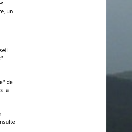
es
re, un
seil
''
e'' de
s la
n
nsulte