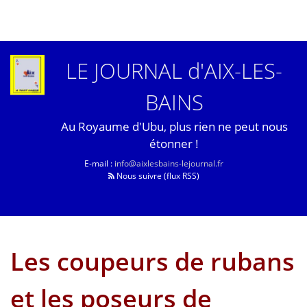
LE JOURNAL d'AIX-LES-
BAINS
Au Royaume d'Ubu, plus rien ne peut nous
étonner !
E-mail :
info@aixlesbains-lejournal.fr
Nous suivre (flux RSS)
Les coupeurs de rubans
et les poseurs de