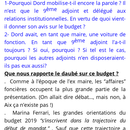
1-Pourquoi Dord mobilise-t-il encore la parole ? Il
ème
n’est que le 9
adjoint et délégué aux
relations institutionnelles. En vertu de quoi vient-
il donner son avis sur le budget ?
2- Dord avait, en tant que maire, une voiture de
ème
fonction. En tant que 9
adjoint l’a-t-il
toujours ? Si oui, pourquoi ? Si tel est le cas,
pourquoi les autres adjoints n’en disposeraient-
ils pas eux aussi?
Que nous rapporte le daubé sur ce budget ?
. Comme à l’époque de l’ex maire, les ‘’affaires’’
foncières occupent la plus grande partie de la
présentation. (On allait dire débat…, mais non, à
Aix ça n’existe pas !)
.
Marina Ferrari, les grandes orientations du
budget
2019
‘’s’inscrivent dans la trajectoire du
début de mandat.’’
. Sauf que cette trajectoire a