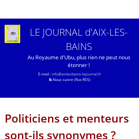
LE JOURNAL d'AIX-LES-
BAINS
Au Royaume d'Ubu, plus rien ne peut nous
étonner !
E-mail :
info@aixlesbains-lejournal.fr
Nous suivre (flux RSS)
Politiciens et menteurs
sont-ils synonymes ?