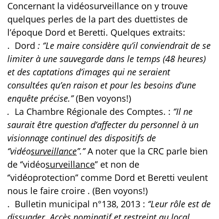
Concernant la vidéosurveillance on y trouve
quelques perles de la part des duettistes de
l’époque Dord et Beretti. Quelques extraits:
.
Dord
: ‘’Le maire considère qu’il conviendrait de se
limiter à une sauvegarde dans le temps (48 heures)
et des captations d’images qui ne seraient
consultées qu’en raison et pour les besoins d’une
enquête précise.’’
(Ben voyons!)
.
La Chambre Régionale des Comptes. :
‘’Il ne
saurait être question d’affecter du personnel à un
visionnage continuel des dispositifs de
‘’vidéo
surveillance
’’.’’
A noter que la CRC parle bien
de ‘’vidéo
surveillance
’’ et non de
‘’vidéoprotection’’ comme Dord et Beretti veulent
nous le faire croire . (Ben voyons!)
.
Bulletin municipal n°138, 2013 :
‘’Leur rôle est de
dissuader. Accès nominatif et restreint au local