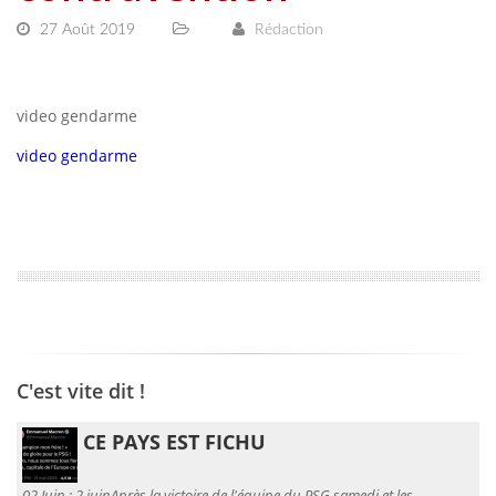
27 Août 2019
Rédaction
video gendarme
video gendarme
C'est vite dit !
CE PAYS EST FICHU
02 Juin :
2 juinAprès la victoire de l'équipe du PSG samedi et les