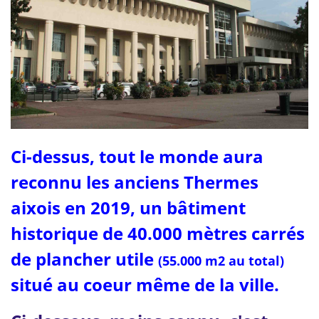
Ci-dessus, tout le monde aura
reconnu les anciens Thermes
aixois en 2019, un bâtiment
historique de 40.000 mètres carrés
de plancher utile
(55.000 m2 au total)
situé au coeur même de la ville.