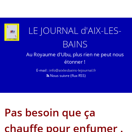
LE JOURNAL d'AIX-LES-
BAINS
Au Royaume d'Ubu, plus rien ne peut nous
étonner !
E-mail :
info@aixlesbains-lejournal.fr
Nous suivre (flux RSS)
Pas besoin que ça
chauffe pour enfumer .