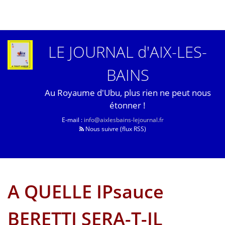
LE JOURNAL d'AIX-LES-
BAINS
Au Royaume d'Ubu, plus rien ne peut nous
étonner !
E-mail :
info@aixlesbains-lejournal.fr
Nous suivre (flux RSS)
A QUELLE IPsauce
BERETTI SERA-T-IL