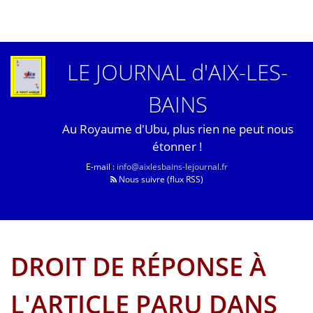
LE JOURNAL d'AIX-LES-
BAINS
Au Royaume d'Ubu, plus rien ne peut nous
étonner !
E-mail :
info@aixlesbains-lejournal.fr
Nous suivre (flux RSS)
DROIT DE RÉPONSE À
L'ARTICLE PARU DANS