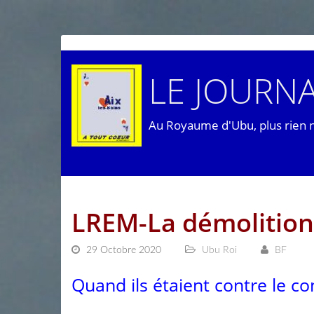
LE JOURNA
Au Royaume d'Ubu, plus rien 
LREM-La démolition
29 Octobre 2020
Ubu Roi
BF
Quand ils étaient contre le c