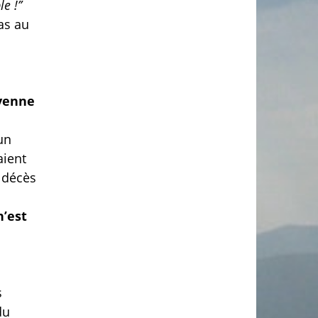
e !’’
pas au
oyenne
un
aient
 décès
n’est
s
du