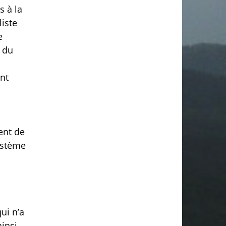
s à la
iste
e
 du
nt
ent de
ystème
ui n’a
ainsi