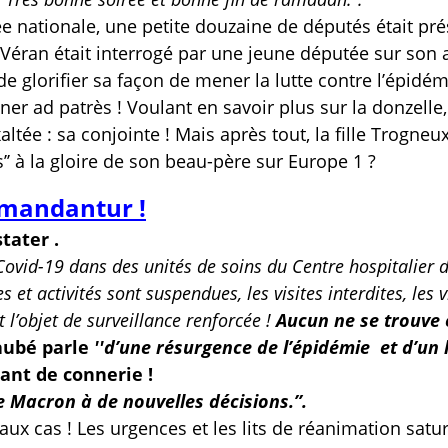
lée nationale, une petite douzaine de députés était pr
Véran était interrogé par une jeune députée sur son a
de glorifier sa façon de mener la lutte contre l’épidém
ner ad patrès ! Voulant en savoir plus sur la donzelle
altée : sa conjointe ! Mais après tout, la fille Trogneu
es’’ à la gloire de son beau-père sur Europe 1 ?
mandantur !
tater .
Covid-19 dans des unités de soins du Centre hospitalier d
tes et activités sont suspendues, les visites interdites, les 
 l’objet de surveillance renforcée !
Aucun ne se trouve 
daubé parle
''d’une résurgence de l’épidémie et d’un 
ant de connerie !
e Macron à de nouvelles décisions.’’.
ux cas ! Les urgences et les lits de réanimation satur