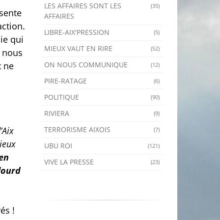
LES AFFAIRES SONT LES
(35)
ésente
AFFAIRES
ction.
LIBRE-AIX'PRESSION
(5)
ie qui
MIEUX VAUT EN RIRE
(52)
, nous
ON NOUS COMMUNIQUE
x ne
(12)
PIRE-RATAGE
(6)
POLITIQUE
(90)
RIVIERA
(9)
TERRORISME AIXOIS
’Aix
(7)
vieux
UBU ROI
(121)
en
VIVE LA PRESSE
(23)
lourd
és !