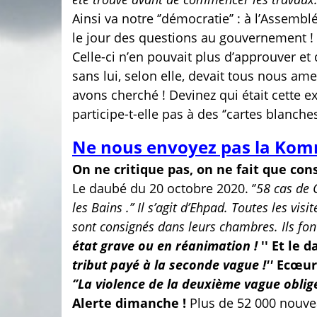
Ainsi va notre ‘’démocratie’’ : à l’Assemb
le jour des questions au gouvernement ! 
Celle-ci n’en pouvait plus d’approuver et 
sans lui, selon elle, devait tous nous ame
avons cherché ! Devinez qui était cette ex
participe-t-elle pas à des ‘’cartes blanch
Ne nous envoyez pas la Kom
On ne critique pas, on ne fait que cons
Le daubé du 20 octobre 2020. ‘’
58 cas de 
les Bains .’’
Il s’agit d’Ehpad. Toutes les visi
sont consignés dans leurs chambres. Ils font
état grave ou en réanimation !
'' Et le 
tribut payé à la seconde vague !''
Ecœur
‘’La violence de la deuxième vague oblig
Alerte dimanche !
Plus de 52 000 nouvea