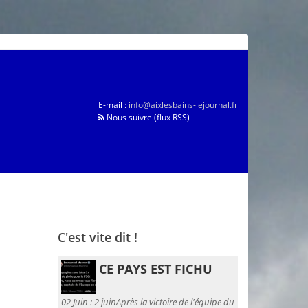
E-mail :
info@aixlesbains-lejournal.fr
Nous suivre (flux RSS)
C'est vite dit !
CE PAYS EST FICHU
02 Juin :
2 juinAprès la victoire de l'équipe du