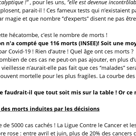
calyptique !’’
, pour les uns,
‘’elle est devenue incontrôlabl
plosent, parait-il ! Ces fameux tests qui n’existaient 
magie et que nombre ‘’d’experts’’ disent ne pas être
cette hécatombe, c’est le nombre de morts !
 on n'a compté que 116 morts (INSEE)! Soit une m
ar Covid-19 ! Rien d’autre ! Quel âge ont ces morts ?
combien de ces cas ne peut-on pas ajouter, en plus d’
eillesse n’aurait-elle pas fait que ces ‘’malades’’ ser
ouvent mortelle pour les plus fragiles. La courbe des
 faudrait-il que tout soit mis sur la table ! Or ce 
 des morts induites par les décisions
 de 5000 cas cachés ! La Ligue Contre le Cancer et le
e rose : entre avril et juin, plus de 20% des cancers 