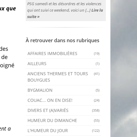
PSG samedi et les désordres et les violences
aux que
qui ont suivi ce weekend, voici un [...]
Lire la
suite »
À retrouver dans nos rubriques
 des
AFFAIRES IMMOBILIÈRES
(19)
l de
AILLEURS
(1)
soigné
ANCIENS THERMES ET TOURS
(41)
BOUYGUES
BYGMALION
(5)
COUAC... ON EN DISE!
(24)
DIVERS ET (A)VARIÉS
(358)
HUMEUR DU DIMANCHE
(55)
ent a
L'HUMEUR DU JOUR
(122)