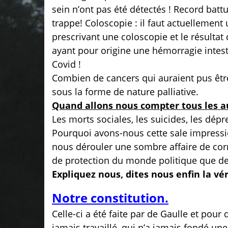
sein n’ont pas été détectés ! Record batt
trappe! Coloscopie : il faut actuellemen
prescrivant une coloscopie et le résultat
ayant pour origine une hémorragie intes
Covid !
Combien de cancers qui auraient pus être
sous la forme de nature palliative.
Quand allons nous compter tous les a
Les morts sociales, les suicides, les dépr
Pourquoi avons-nous cette sale impressio
nous dérouler une sombre affaire de co
de protection
du monde politique que de
Expliquez nous, dites nous enfin la vér
Notre constitution.
Celle-ci a été faite par de Gaulle et pour
jamais travaillé, qui n’a jamais fondé une 