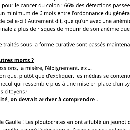
u pour le cancer du colon : 66% des détections passée
t un minimum de 6 mois entre l’ordonnance du général
 de celle-ci ! Autrement dit, quelqu’un avec une anémi
tinale a plus de risques de mourir de son anémie que
 traités sous la forme curative sont passés maintena
utres morts ?
essions, la misère, l’éloignement, etc…
n que, plutôt que d’expliquer, les médias se content
rnecul
qui ressemble plus à une mise en place d’un s
s citoyens?
ité, on devrait arriver à comprendre .
 de Gaulle ! Les ploutocrates en ont affublé un jeunot q
famille, assuré l’éducation et l’avenir de ses enfants 