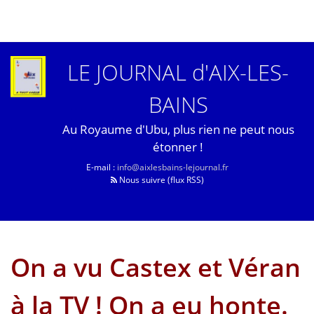
LE JOURNAL d'AIX-LES-
BAINS
Au Royaume d'Ubu, plus rien ne peut nous
étonner !
E-mail :
info@aixlesbains-lejournal.fr
Nous suivre (flux RSS)
On a vu Castex et Véran
à la TV ! On a eu honte.