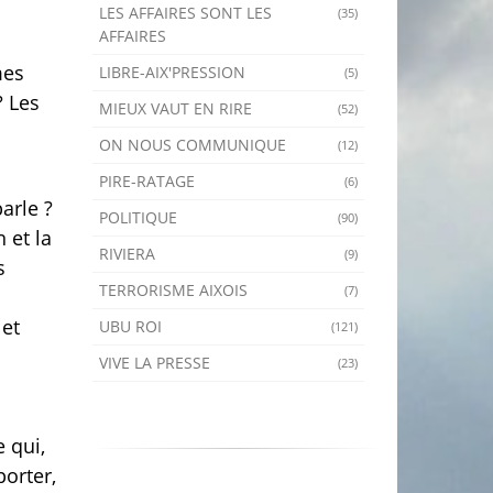
LES AFFAIRES SONT LES
(35)
AFFAIRES
mes
LIBRE-AIX'PRESSION
(5)
? Les
MIEUX VAUT EN RIRE
(52)
ON NOUS COMMUNIQUE
(12)
PIRE-RATAGE
(6)
parle ?
POLITIQUE
(90)
 et la
RIVIERA
(9)
s
TERRORISME AIXOIS
(7)
 et
UBU ROI
(121)
VIVE LA PRESSE
(23)
 qui,
porter,