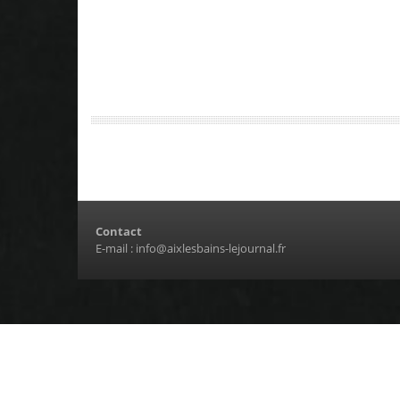
Contact
E-mail :
info@aixlesbains-lejournal.fr