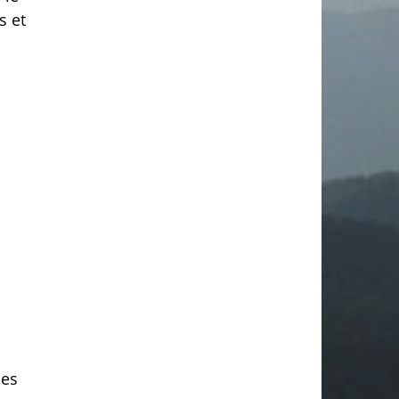
s et
les