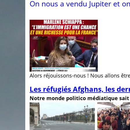
On nous a vendu Jupiter et o
Alors réjouissons-nous ! Nous allons être
Les réfugiés Afghans, les der
Notre monde politico médiatique sai