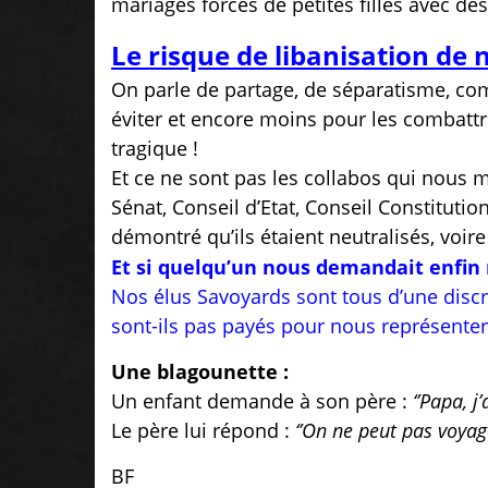
mariages forcés de petites filles avec des 
Le risque de libanisation de
On parle de partage, de séparatisme, com
éviter et encore moins pour les combatt
tragique !
Et ce ne sont pas les collabos qui nous 
Sénat, Conseil d’Etat, Conseil Constitutionn
démontré qu’ils étaient neutralisés, voir
Et si quelqu’un nous demandait enfin 
Nos élus Savoyards sont tous d’une discré
sont-ils pas payés pour nous représenter
Une blagounette :
Un enfant demande à son père :
‘’Papa, j
Le père lui répond :
‘’On ne peut pas voyage
BF