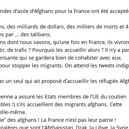
des d’asile d’Afghans pour la France ont été accepté
ns, des milliards de dollars, des milliers de morts et 4
ns par … des talibans.
ns dont nous savons, qu’une fois en France, ils vivro
r, de trafic ? Pourquoi les accueillir alors ? Il n’y a pa
ensante qui se gardera bien de cohabiter avec eux.
pour stopper les migrants. On attend les tweets indi
un seul qui ait proposé d’accueillir les réfugiés Af
enne a assuré les Etats membres de l’UE du soutien
les !) s’ils accueillent des migrants afghans. Cette
’elle-même.
e’’ des afghans ! La France n’est pas leur patrie !
ères que sont l’Afghanistan, l’Irak, la Libye, la Syrie,