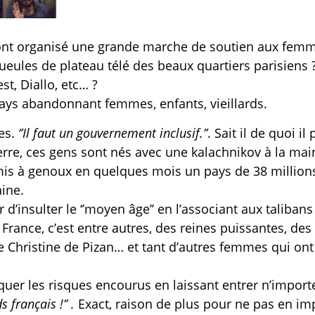
es ont organisé une grande marche de soutien aux fem
eules de plateau télé des beaux quartiers parisiens 
st, Diallo, etc… ?
pays abandonnant femmes, enfants, vieillards.
res.
‘’Il faut un gouvernement inclusif.’’
. Sait il de quoi il 
uerre, ces gens sont nés avec une kalachnikov à la main
t mis à genoux en quelques mois un pays de 38 million
ine.
d’insulter le ‘’moyen âge’’ en l’associant aux talibans
France, c’est entre autres, des reines puissantes, des
 Christine de Pizan… et tant d’autres femmes qui ont
quer les risques encourus en laissant entrer n’importe
s français !’’ .
Exact, raison de plus pour ne pas en im