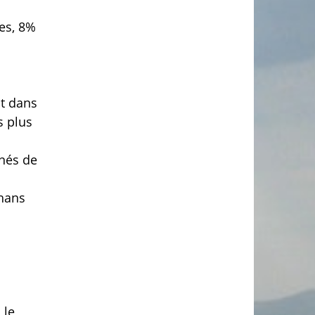
es, 8%
nt dans
s plus
gnés de
ghans
 le