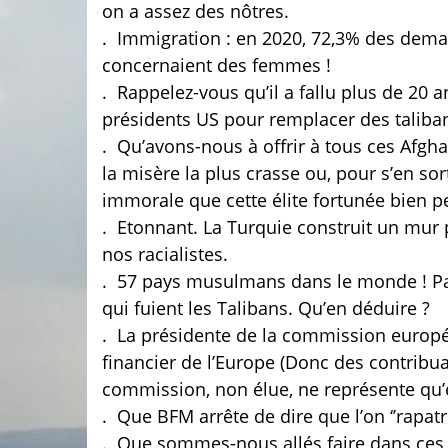
on a assez des nôtres.
.
Immigration : en 2020, 72,3% des deman
concernaient des femmes !
.
Rappelez-vous qu’il a fallu plus de 20 a
présidents US pour remplacer des taliba
.
Qu’avons-nous à offrir à tous ces Afgha
la misère la plus crasse ou, pour s’en sorti
immorale que cette élite fortunée bien p
.
Etonnant. La Turquie construit un mur 
nos racialistes.
.
57 pays musulmans dans le monde ! Pas 
qui fuient les Talibans. Qu’en déduire ?
.
La présidente de la commission europé
financier de l’Europe (Donc des contribuab
commission, non élue, ne représente qu
.
Que BFM arrête de dire que l’on ‘’rapatri
.
Que sommes-nous allés faire dans ces gal