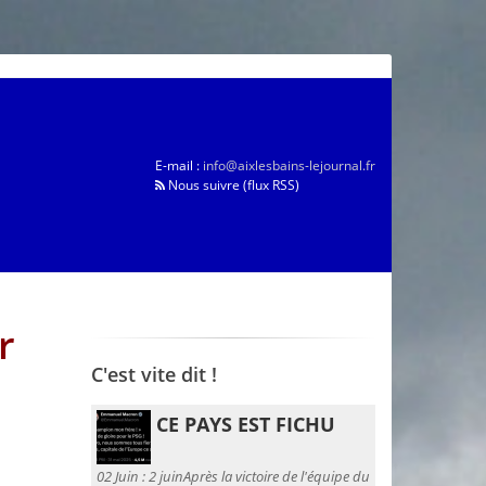
E-mail :
info@aixlesbains-lejournal.fr
Nous suivre (flux RSS)
r
C'est vite dit !
CE PAYS EST FICHU
02 Juin :
2 juinAprès la victoire de l'équipe du