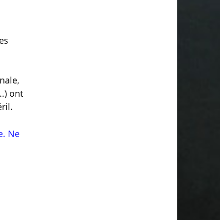
es
nale,
.) ont
ril.
e. Ne