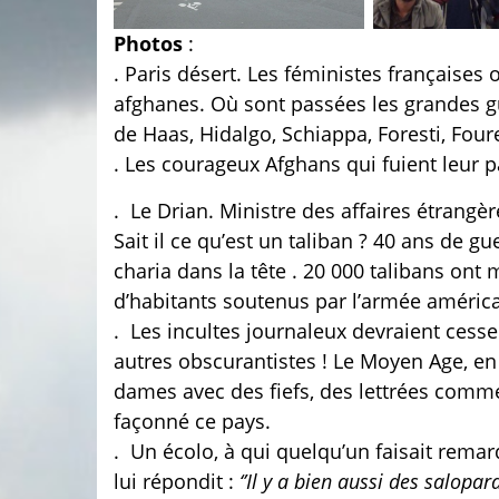
Photos
:
. Paris désert. Les féministes français
afghanes.
Où sont passées les grandes gu
de Haas, Hidalgo, Schiappa, Foresti, Foure
. Les courageux Afghans qui fuient leur 
.
Le Drian. Ministre des affaires étrangè
Sait il ce qu’est un taliban ? 40 ans de g
charia dans la tête . 20 000 talibans on
d’habitants soutenus par l’armée américa
.
Les incultes journaleux devraient cesser 
autres obscurantistes ! Le Moyen Age, en 
dames avec des fiefs, des lettrées comme
façonné ce pays.
.
Un écolo, à qui quelqu’un faisait remar
lui répondit :
‘’Il y a bien aussi des salopard