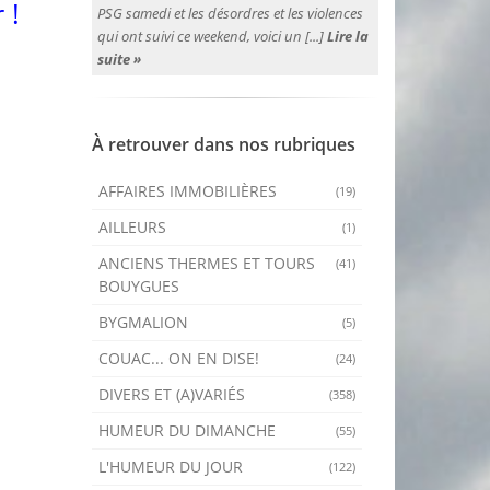
 !
PSG samedi et les désordres et les violences
qui ont suivi ce weekend, voici un [...]
Lire la
suite »
À retrouver dans nos rubriques
AFFAIRES IMMOBILIÈRES
(19)
AILLEURS
(1)
ANCIENS THERMES ET TOURS
(41)
BOUYGUES
BYGMALION
(5)
COUAC... ON EN DISE!
(24)
DIVERS ET (A)VARIÉS
(358)
HUMEUR DU DIMANCHE
(55)
L'HUMEUR DU JOUR
(122)