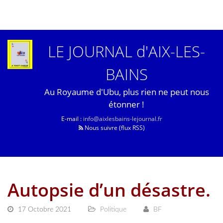
LE JOURNAL d'AIX-LES-
BAINS
Au Royaume d'Ubu, plus rien ne peut nous
étonner !
E-mail :
info@aixlesbains-lejournal.fr
Nous suivre (flux RSS)
Autopsie d’un désastre.
17 Octobre 2021
Politique
BF