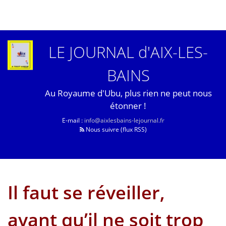
LE JOURNAL d'AIX-LES-
BAINS
Au Royaume d'Ubu, plus rien ne peut nous
étonner !
E-mail :
info@aixlesbains-lejournal.fr
Nous suivre (flux RSS)
Il faut se réveiller,
avant qu’il ne soit trop