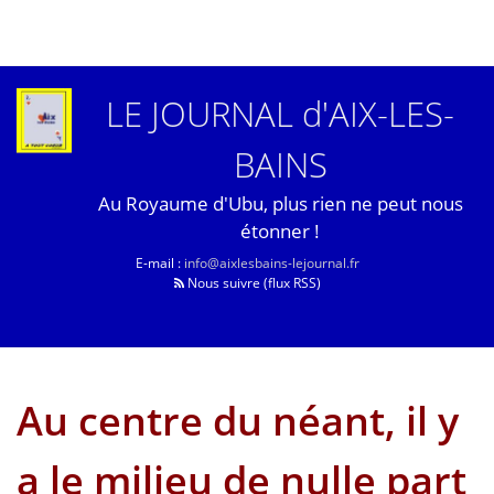
LE JOURNAL d'AIX-LES-
BAINS
Au Royaume d'Ubu, plus rien ne peut nous
étonner !
E-mail :
info@aixlesbains-lejournal.fr
Nous suivre (flux RSS)
Au centre du néant, il y
a le milieu de nulle part