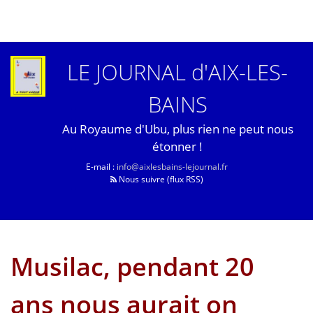
LE JOURNAL d'AIX-LES-
BAINS
Au Royaume d'Ubu, plus rien ne peut nous
étonner !
E-mail :
info@aixlesbains-lejournal.fr
Nous suivre (flux RSS)
Musilac, pendant 20
ans nous aurait on