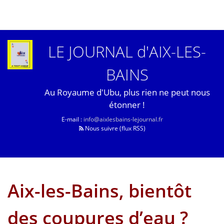
LE JOURNAL d'AIX-LES-
BAINS
Au Royaume d'Ubu, plus rien ne peut nous
étonner !
E-mail :
info@aixlesbains-lejournal.fr
Nous suivre (flux RSS)
Aix-les-Bains, bientôt
des coupures d’eau ?