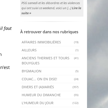
PSG samedi et les désordres et les violences
qui ont suivi ce weekend, voici un [...]
Lire la
suite »
 il faut
À retrouver dans nos rubriques
AFFAIRES IMMOBILIÈRES
(19)
AILLEURS
(1)
n
ANCIENS THERMES ET TOURS
(41)
BOUYGUES
n’est
BYGMALION
(5)
COUAC... ON EN DISE!
(24)
DIVERS ET (A)VARIÉS
(357)
HUMEUR DU DIMANCHE
(55)
L'HUMEUR DU JOUR
(122)