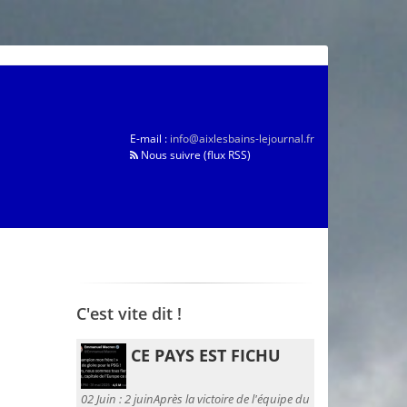
E-mail :
info@aixlesbains-lejournal.fr
Nous suivre (flux RSS)
C'est vite dit !
CE PAYS EST FICHU
02 Juin :
2 juinAprès la victoire de l'équipe du