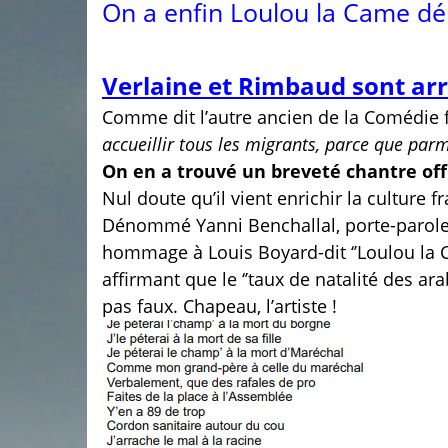
On a enfin Loulou la Came dé
Verlaine et Rimbaud sont arr
Comme dit l’autre ancien de la Comédie f
accueillir tous les migrants, parce que parm
On en a trouvé
un breveté chantre off
Nul doute qu’il vient enrichir la culture fr
Dénommé Yanni Benchallal, porte-parole
hommage à Louis Boyard-dit ‘’Loulou la C
affirmant que le ‘’taux de natalité des ar
pas faux. Chapeau, l’artiste !