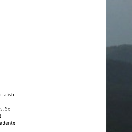
icaliste
s. Se
)
écadente