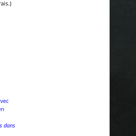
ais.)
avec
en
ns dans