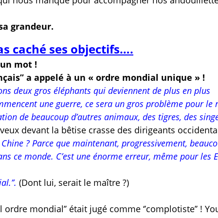
 qui nous manque pour accompagner nos andouillett
 sa grandeur.
as caché ses objectifs….
t un mot !
ançais’’ a appelé à un « ordre mondial unique » !
ns deux gros éléphants qui deviennent de plus en plus
ommencent une guerre, ce sera un gros problème pour le 
ation de beaucoup d’autres animaux, des tigres, des singe
eux devant la bêtise crasse des dirigeants occidenta
 la Chine ? Parce que maintenant, progressivement, beauc
 dans ce monde. C’est une énorme erreur, même pour les E
l.’’.
(Dont lui, serait le maître ?)
el ordre mondial’’ était jugé comme ‘’complotiste’’ ! Y