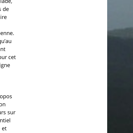
olade,
s de
ire
éenne.
qu’au
ent
our cet
digne
ropos
ion
urs sur
ntiel
 et