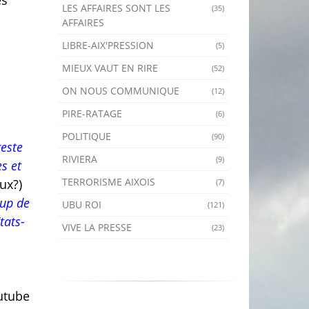
es
LES AFFAIRES SONT LES
(35)
AFFAIRES
LIBRE-AIX'PRESSION
(5)
MIEUX VAUT EN RIRE
(52)
ON NOUS COMMUNIQUE
(12)
PIRE-RATAGE
(6)
POLITIQUE
(90)
reste
RIVIERA
(9)
s et
TERRORISME AIXOIS
ux?)
(7)
oup de
UBU ROI
(121)
tats-
VIVE LA PRESSE
(23)
outube