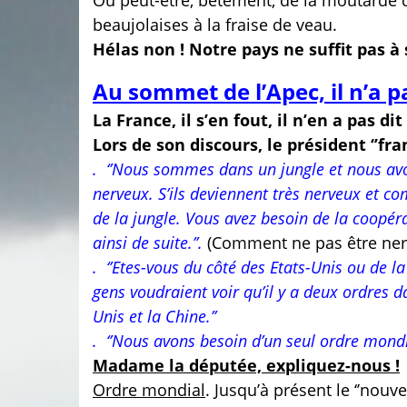
Ou peut-être, bêtement, de la moutarde
beaujolaises à la fraise de veau.
Hélas non ! Notre pays ne suffit pas à
Au sommet de l’Apec, il n’a p
La France, il s’en fout, il n’en a pas di
Lors de son discours, le président ‘’fr
. ‘’Nous sommes dans un jungle et nous avo
nerveux. S’ils deviennent très nerveux et c
de la jungle. Vous avez besoin de la coopér
ainsi de suite.’’.
(Comment ne pas être nerv
. ‘’Etes-vous du côté des Etats-Unis ou de
gens voudraient voir qu’il y a deux ordres
Unis et la Chine.’’
. ‘’Nous avons besoin d’un seul ordre mondia
Madame la députée, expliquez-nous !
Ordre mondial
. Jusqu’à présent le ‘’nouv