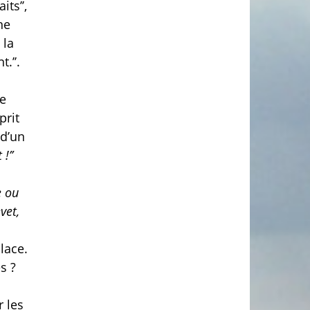
ts’’,
ne
 la
.’’.
de
prit
 d’un
!’’
e ou
vet,
lace.
s ?
r les