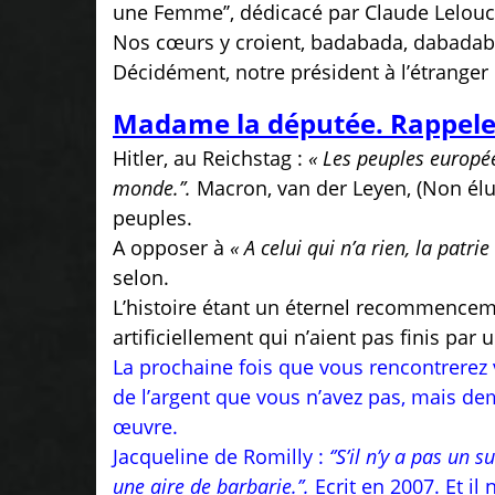
une Femme’’, dédicacé par Claude Lelouch.
Nos cœurs y croient, badabada, dabada
Décidément, notre président à l’étranger c’e
Madame la députée. Rappele
Hitler, au Reichstag :
« Les peuples europé
monde.’’.
Macron, van der Leyen, (Non élue
peuples.
A opposer à
« A celui qui n’a rien, la patrie
selon.
L’histoire étant un éternel recommencem
artificiellement qui n’aient pas finis par 
La prochaine fois que vous rencontrerez 
de l’argent que vous n’avez pas, mais d
œuvre.
Jacqueline de Romilly :
‘’S’il n’y a pas un
une aire de barbarie.’’.
Ecrit en 2007. Et il