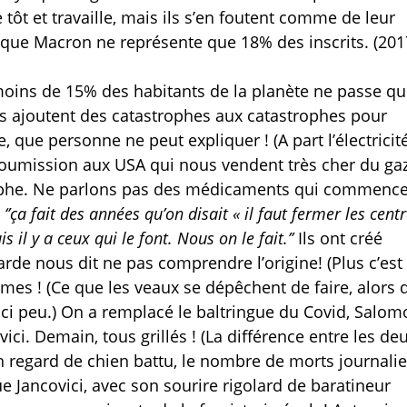
e tôt et travaille, mais ils s’en foutent comme de leur
 que Macron ne représente que 18% des inscrits. (201
 moins de 15% des habitants de la planète ne passe qu
us ajoutent des catastrophes aux catastrophes pour
, que personne ne peut expliquer ! (A part l’électricit
 soumission aux USA qui nous vendent très cher du ga
trophe. Ne parlons pas des médicaments qui commence
,
‘’ça fait des années qu’on disait « il faut fermer les cent
is il y a ceux qui le font. Nous on le fait.’’
Ils ont créé
de nous dit ne pas comprendre l’origine! (Plus c’est 
armes ! (Ce que les veaux se dépêchent de faire, alors 
d’ici peu.) On a remplacé le baltringue du Covid, Salom
ci. Demain, tous grillés ! (La différence entre les de
 regard de chien battu, le nombre de morts journalie
ue Jancovici, avec son sourire rigolard de baratineur