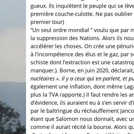
gueux. Ils inquiètent le peuple qui se lèv
première couche-culotte. Ne pas oublier
premier tour)
‘’Un seul ordre mondial ‘’ voulu que par
la suppression des Nations. Alors ils no
accélérer les choses. On crée une pénurie
à l’incompétence des élus et le gaz, par
schiste dont l’extraction est une catas
manquer.). Borne, en juin 2020, déclarait
nucléaires ». Il y a ceux qui en parlent, et pu
également une inflation, dont même Lagar
plus la TVA rapporte.) Il faut rendre les 
d’évidence, ils auraient eu à s’en servir 
par le baltringue du réchauffement Jancovi
étant que Salomon nous donnait, avec un
comme il aurait récité la bourse. Alors q