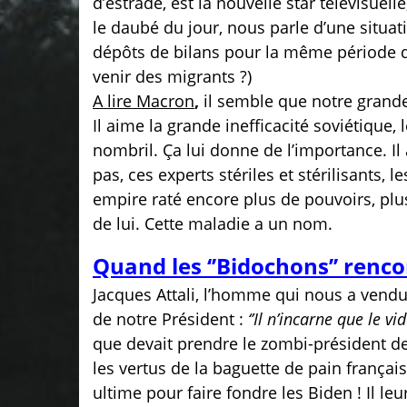
d’estrade, est la nouvelle star télévisuell
le daubé du jour, nous parle d’une situati
dépôts de bilans pour la même période de
venir des migrants ?)
A lire Macron
,
il semble que notre grande
Il aime la grande inefficacité soviétique,
nombril. Ça lui donne de l’importance. I
pas, ces experts stériles et stérilisants,
empire raté encore plus de pouvoirs, plus
de lui. Cette maladie a un nom.
Quand les ‘’Bidochons’’ renco
Jacques Attali, l’homme qui nous a vendu 
de notre Président :
‘’Il n’incarne que le vid
que devait prendre le zombi-président de
les vertus de la baguette de pain français
ultime pour faire fondre les Biden ! Il l