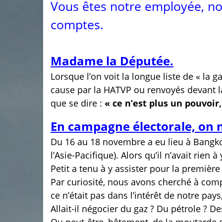
Vous êtes notre employée, n
comptes.
Madame la Députée.
Lorsque l’on voit la longue liste de « l
cause par la HATVP ou renvoyés devant la 
que se dire :
« ce n’est plus un pouvoir, 
En campagne électorale, on n
Du 16 au 18 novembre a eu lieu à Bangko
l’Asie-Pacifique). Alors qu’il n’avait rie
Petit a tenu à y assister pour la première
Par curiosité, nous avons cherché à compr
ce n’était pas dans l’intérêt de notre pays
Allait-il négocier du gaz ? Du pétrole ? D