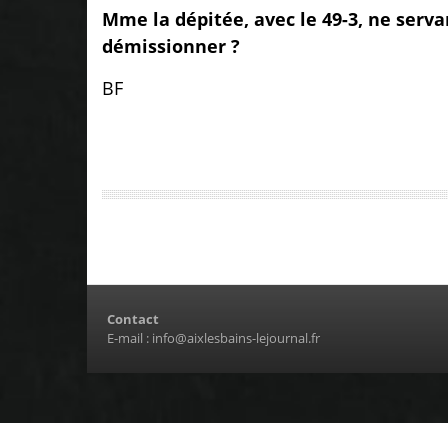
Mme la dépitée, avec le 49-3, ne serva
démissionner ?
BF
Contact
E-mail :
info@aixlesbains-lejournal.fr