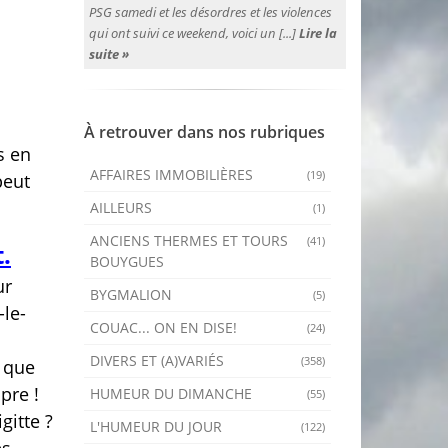
PSG samedi et les désordres et les violences
qui ont suivi ce weekend, voici un [...]
Lire la
suite »
À retrouver dans nos rubriques
s en
AFFAIRES IMMOBILIÈRES
(19)
peut
AILLEURS
(1)
ANCIENS THERMES ET TOURS
(41)
.
BOUYGUES
ur
BYGMALION
(5)
-le-
COUAC... ON EN DISE!
(24)
DIVERS ET (A)VARIÉS
(358)
n que
pre !
HUMEUR DU DIMANCHE
(55)
gitte ?
L'HUMEUR DU JOUR
(122)