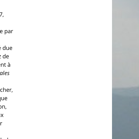
7,
e par
é due
z de
nt à
rales
cher,
que
on,
ux
r