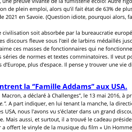
e, une preuve vivante de la fumisterie écolo! Autre rig
on de plein emploi, alors qu’il fait état de 63% de plu
 2021 en Savoie. (Question idiote, pourquoi alors, fa
 civilisation soit absorbée par la bureaucratie europ
 les discours fleuve sous l’œil de larbins médaillés jus
l aime ces masses de fonctionnaires qui ne fonctionn
 les séries de normes et textes comminatoires. Il veut p
 d’Europe, plus d’espace. Il pense y trouver une vie 
ntrent la ‘’Famille Addams’’ aux USA.
Macron, a déclaré à Challenges’’, le 13 mai 2016, à p
e.’’.
A part indiquer, en lui tenant la manche, la direct
s USA, nous l’avons vu s’éclater dans un grand disco
e. Mais aussi, et surtout, il a trouvé le cadeau préside
eur a offert le vinyle de la musique du film « Un Homme