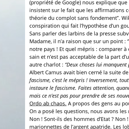
(propriété de Google) nous explique que c’es
insistent sur le fait que les affirmatio
théorie du complot sans fondement’’. Wi
conspiration qui fait l’hypothèse d’un g
Sans parler des larbins de la presse sub
Madame, il n’a raison que sur un point : ‘
notre pays ! Et quel mépris : comparer à
sain et n’est pas acceptable de la part d
autre charlot :
‘’Deux choses lui manquent pou
Albert Camus avait bien cerné la suite de 
fascisme, c’est le mépris ! Inversement, tout
instaure le fascisme. Faites attention, qua
mais ce n’est pas pour prendre de ses nouvel
Ordo ab chaos.
A propos des gens au pouv
On a posé les questions, nous avons les rép
Non ! Sont-ils des hommes d’Etat ? Non ! 
marionnettes de l’argent apatride. Les l