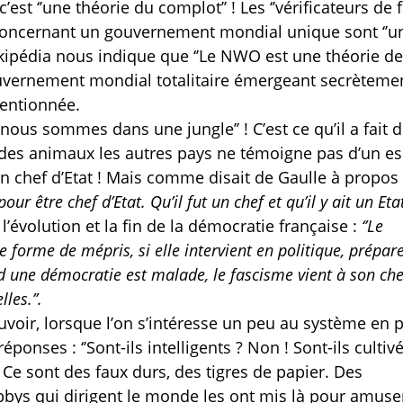
t ‘’une théorie du complot’’ ! Les ‘’vérificateurs de fai
ns concernant un gouvernement mondial unique sont ‘’u
kipédia nous indique que ‘’Le NWO est une théorie de
ouvernement mondial totalitaire émergeant secrètement
ventionnée.
’nous sommes dans une jungle’’ ! C’est ce qu’il a fait 
 des animaux les autres pays ne témoigne pas d’un es
’un chef d’Etat ! Mais comme disait de Gaulle à propos
r être chef d’Etat. Qu’il fut un chef et qu’il y ait un Etat 
l’évolution et la fin de la démocratie française :
‘’Le
e forme de mépris, si elle intervient en politique, prépar
nd une démocratie est malade, le fascisme vient à son che
les.’’.
oir, lorsque l’on s’intéresse un peu au système en p
onses : ‘’Sont-ils intelligents ? Non ! Sont-ils cultivé
Ce sont des faux durs, des tigres de papier. Des
obbys qui dirigent le monde les ont mis là pour amuse