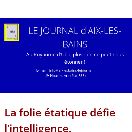
LE JOURNAL d'AIX-LES-
BAINS
Au Royaume d'Ubu, plus rien ne peut nous
étonner !
E-mail :
info@aixlesbains-lejournal.fr
Nous suivre (flux RSS)
La folie étatique défie
l’intelligence.