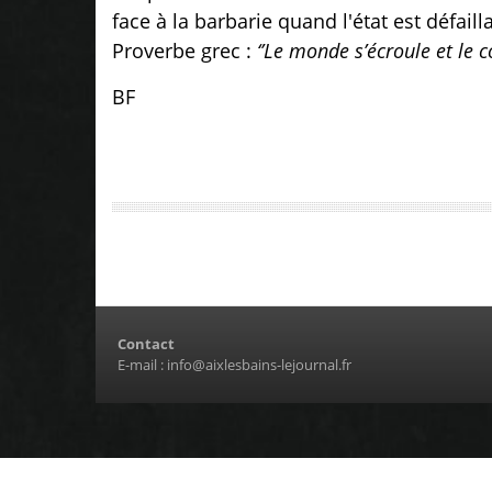
face à la barbarie quand l'état est défail
Proverbe grec :
‘’Le monde s’écroule et le co
BF
Contact
E-mail :
info@aixlesbains-lejournal.fr