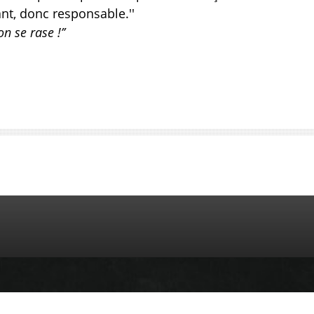
lant, donc responsable.''
n se rase !’’