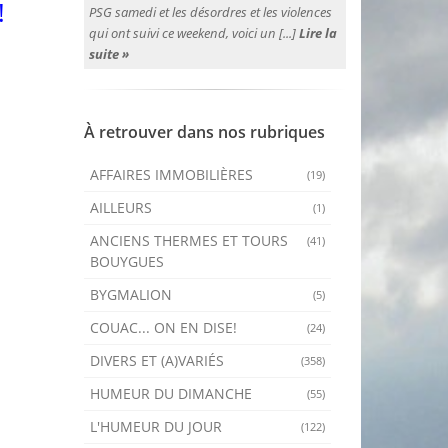
!
PSG samedi et les désordres et les violences
qui ont suivi ce weekend, voici un [...]
Lire la
suite »
À retrouver dans nos rubriques
AFFAIRES IMMOBILIÈRES
(19)
AILLEURS
(1)
ANCIENS THERMES ET TOURS
(41)
BOUYGUES
BYGMALION
(5)
COUAC... ON EN DISE!
(24)
DIVERS ET (A)VARIÉS
(358)
HUMEUR DU DIMANCHE
(55)
L'HUMEUR DU JOUR
(122)