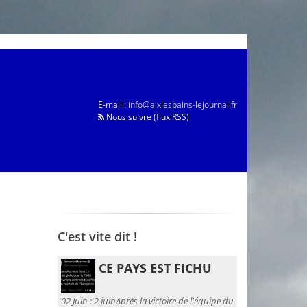
E-mail :
info@aixlesbains-lejournal.fr
Nous suivre (flux RSS)
C'est vite dit !
CE PAYS EST FICHU
02 Juin :
2 juinAprès la victoire de l'équipe du