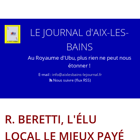
LE JOURNAL d'AIX-LES-
BAINS
Au Royaume d'Ubu, plus rien ne peut nous
étonner !
E-mail :
info@aixlesbains-lejournal.fr
Nous suivre (flux RSS)
R. BERETTI, L'ÉLU
LOCAL LE MIEUX PAYÉ