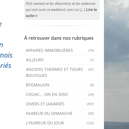
PSG samedi et les désordres et les violences
qui ont suivi ce weekend, voici un [...]
Lire la
suite »
e
À retrouver dans nos rubriques
En
AFFAIRES IMMOBILIÈRES
(19)
 mois
AILLEURS
(1)
riés
ANCIENS THERMES ET TOURS
(41)
BOUYGUES
BYGMALION
(5)
COUAC... ON EN DISE!
(24)
DIVERS ET (A)VARIÉS
(357)
HUMEUR DU DIMANCHE
(55)
L'HUMEUR DU JOUR
(122)