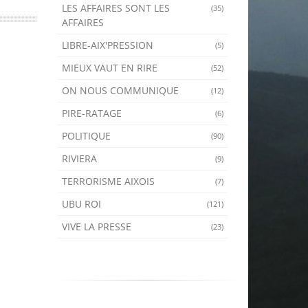
LES AFFAIRES SONT LES
(35)
AFFAIRES
LIBRE-AIX'PRESSION
(5)
MIEUX VAUT EN RIRE
(52)
ON NOUS COMMUNIQUE
(12)
PIRE-RATAGE
(6)
POLITIQUE
(90)
RIVIERA
(9)
TERRORISME AIXOIS
(7)
UBU ROI
(121)
VIVE LA PRESSE
(23)