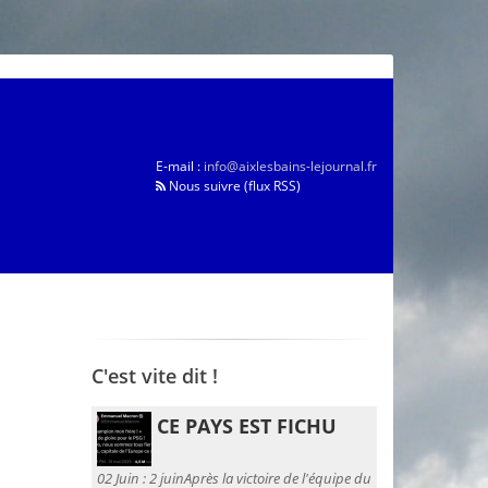
E-mail :
info@aixlesbains-lejournal.fr
Nous suivre (flux RSS)
C'est vite dit !
CE PAYS EST FICHU
02 Juin :
2 juinAprès la victoire de l'équipe du