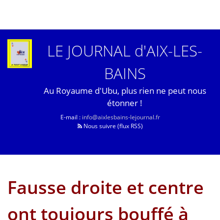
LE JOURNAL d'AIX-LES-
BAINS
Au Royaume d'Ubu, plus rien ne peut nous
étonner !
E-mail :
info@aixlesbains-lejournal.fr
Nous suivre (flux RSS)
Fausse droite et centre
ont toujours bouffé à