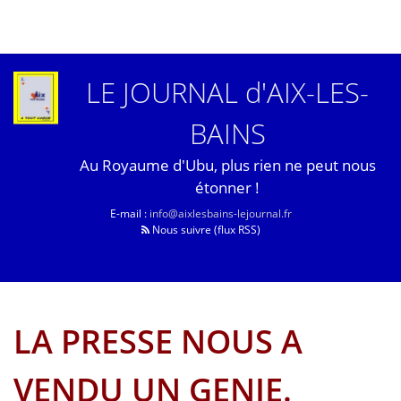
LE JOURNAL d'AIX-LES-
BAINS
Au Royaume d'Ubu, plus rien ne peut nous
étonner !
E-mail :
info@aixlesbains-lejournal.fr
Nous suivre (flux RSS)
LA PRESSE NOUS A
VENDU UN GENIE.