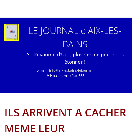
LE JOURNAL d'AIX-LES-
BAINS
Au Royaume d'Ubu, plus rien ne peut nous
étonner !
E-mail :
info@aixlesbains-lejournal.fr
Nous suivre (flux RSS)
ILS ARRIVENT A CACHER
MEME LEUR