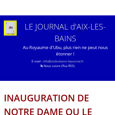
LE JOURNAL d'AIX-LES-
BAINS
Au Royaume d'Ubu, plus rien ne peut nous
étonner !
E-mail :
info@aixlesbains-lejournal.fr
Nous suivre (flux RSS)
INAUGURATION DE
NOTRE DAME OU LE