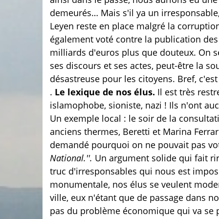
demeurés… Mais s'il ya un irresponsable, c'
Leyen reste en place malgré la corruption
également voté contre la publication des 
milliards d'euros plus que douteux. On s
ses discours et ses actes, peut-être la so
désastreuse pour les citoyens. Bref, c'est
.
Le lexique de nos élus.
Il est très restr
islamophobe, sioniste, nazi ! Ils n'ont a
Un exemple local : le soir de la consultat
anciens thermes, Beretti et Marina Ferrari
demandé pourquoi on ne pouvait pas vote
National.''.
Un argument solide qui fait ri
truc d'irresponsables qui nous est imposé
monumentale, nos élus se veulent moderne
ville, eux n'étant que de passage dans no
pas du problème économique qui va se pos