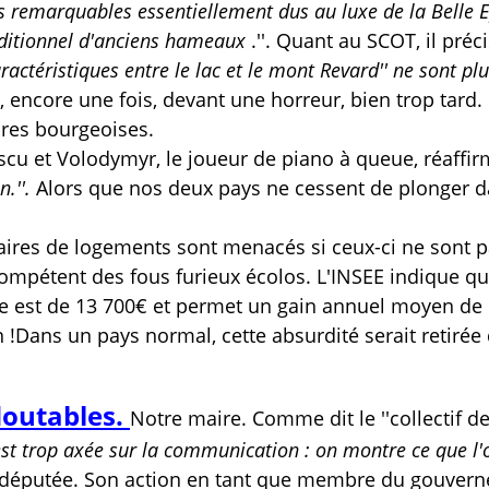
s remarquables essentiellement dus au luxe de la Belle 
aditionnel d'anciens
hameaux
.''. Quant au SCOT, il préc
ractéristiques entre le lac et le mont Revard'' ne sont pl
t, encore une fois, devant une horreur, bien trop tard
ures bourgeoises.
cu et Volodymyr, le joueur de piano à queue, réaffi
n.''.
Alors que nos deux pays ne cessent de plonger d
aires de logements sont menacés si ceux-ci ne sont 
mpétent des fous furieux écolos. L'INSEE indique qu
e est de 13 700€ et permet un gain annuel moyen de 
on !Dans un pays normal, cette absurdité serait retirée
doutables.
Notre maire. Comme dit le ''collectif d
st trop axée sur la communication : on montre ce que l'o
députée. Son action en tant que membre du gouver