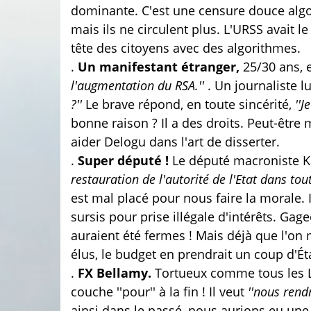
dominante. C'est une censure douce algo
mais ils ne circulent plus. L'URSS avait le 
tête des citoyens avec des algorithmes.
.
Un manifestant étranger,
25/30 ans,
l'augmentation du RSA.''
. Un journaliste 
?''
Le brave répond, en toute sincérité,
''J
bonne raison ? Il a des droits. Peut-être
aider Delogu dans l'art de disserter.
.
Super député !
Le député macroniste Ka
restauration de l'autorité de l'Etat dans tout
est mal placé pour nous faire la morale.
sursis pour prise illégale d'intérêts. Gag
auraient été fermes ! Mais déjà que l'on m
élus, le budget en prendrait un coup d'Ét
.
FX Bellamy.
Tortueux comme tous les LR 
couche ''pour'' à la fin ! Il veut
''nous rend
ainsi dans le passé, nous aurions eu une