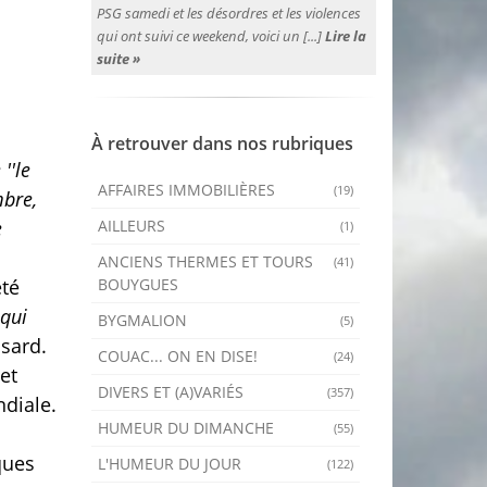
PSG samedi et les désordres et les violences
qui ont suivi ce weekend, voici un [...]
Lire la
suite »
À retrouver dans nos rubriques
''le
AFFAIRES IMMOBILIÈRES
(19)
mbre,
AILLEURS
e
(1)
ANCIENS THERMES ET TOURS
(41)
BOUYGUES
été
 qui
BYGMALION
(5)
asard.
COUAC... ON EN DISE!
(24)
et
DIVERS ET (A)VARIÉS
(357)
ndiale.
HUMEUR DU DIMANCHE
(55)
ques
L'HUMEUR DU JOUR
(122)