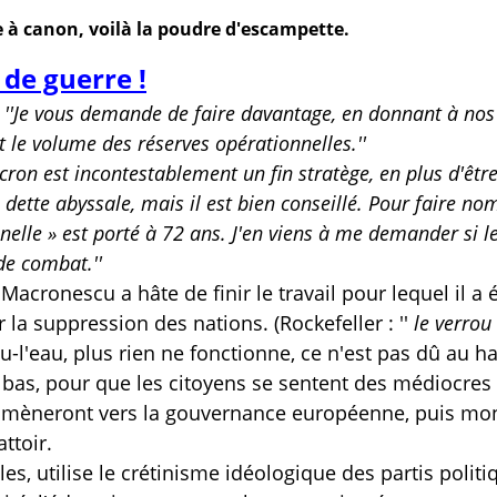
e à canon, voilà la poudre d'escampette.
 de guerre !
:
''Je vous demande de faire davantage, en donnant à nos
 le volume des réserves opérationnelles.''
ron est incontestablement un fin stratège, en plus d'être 
dette abyssale, mais il est bien conseillé. Pour faire no
lle » est porté à 72 ans. J'en viens à me demander si l
e combat.''
acronescu a hâte de finir le travail pour lequel il a 
la suppression des nations. (Rockefeller : ''
le verrou
u-l'eau, plus rien ne fonctionne, ce n'est pas dû au h
le bas, pour que les citoyens se sentent des médiocres 
es mèneront vers la gouvernance européenne, puis mo
ttoir.
es, utilise le crétinisme idéologique des partis politi