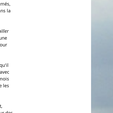
imés,
ans la
iller
 une
pour
qu'il
 avec
 mois
e les
t,
ur des