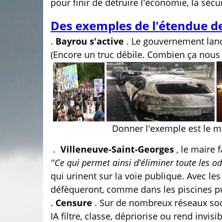
pour finir de détruire l'économie, la sécur
Des exemples de l'étendue de
.
Bayrou s'active
. Le gouvernement lan
(Encore un truc débile. Combien ça nous 
Donner l'exemple est le m
.
Villeneuve-Saint-Georges
, le maire 
''Ce qui permet ainsi d'éliminer toute les o
qui urinent sur la voie publique. Avec le
défèqueront, comme dans les piscines pub
.
Censure
. Sur de nombreux réseaux soc
IA filtre, classe, dépriorise ou rend invi