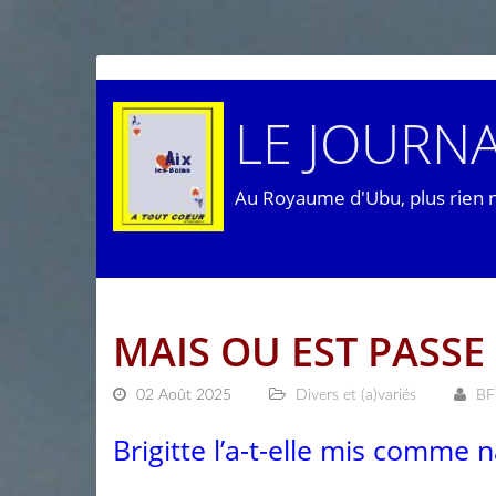
LE JOURNA
Au Royaume d'Ubu, plus rien 
MAIS OU EST PASS
02 Août 2025
Divers et (a)variés
BF
Brigitte l’a-t-elle mis comme n