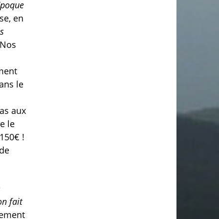
Epoque
ise, en
us
. Nos
rment
ans le
pas aux
e le
150€ !
 de
e
n fait
nement