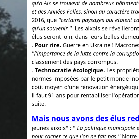
qu'à Aix se trouvent de nombreux bâtiment
et des Années Folles, sinon au caractère tr
2016, que
''certains paysages qui étaient ca
qu'un souvenir.''.
Les aixois se réveilleron
élus seront loin, dans leurs belles deme
.
Pour rire.
Guerre en Ukraine ! Macrones
''l'importance de la lutte contre la corruptio
classement des pays corrompus.
.
Technocratie écologique.
Les propriét
normes imposées par le petit monde inco
coût moyen d'une rénovation énergétiqu
Il faut 91 ans pour rentabiliser l'opérati
suite.
Mais nous avons des élus re
jeunes aixois'' : ''
La politique municipale e
pour cacher ce que l'on ne fait pas.''
Notre 