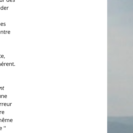
 der
Des
entre
te,
hérent.
nt
une
rreur
re
s même
 ''