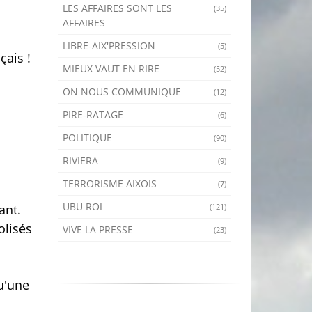
LES AFFAIRES SONT LES
(35)
AFFAIRES
LIBRE-AIX'PRESSION
(5)
ais !
MIEUX VAUT EN RIRE
(52)
ON NOUS COMMUNIQUE
(12)
PIRE-RATAGE
(6)
POLITIQUE
(90)
RIVIERA
(9)
TERRORISME AIXOIS
(7)
UBU ROI
(121)
ant.
olisés
VIVE LA PRESSE
(23)
u'une