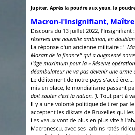
Jupiter. Après la poudre aux yeux, la poudr
Macron-l'Insignifiant, Maître
Discours du 13 juillet 2022, l'Insignifiant 
réserves une nouvelle ambition, en doublant
La réponse d'un ancienne militaire : ''
Mac
Mozart de la finance'' qui a augmenté notre 
l'âge maximum pour la « Réserve opérationne
déambulateur ne va pas devenir une arme d
Le délitement de notre pays s'accélère…. M
mis en place, le mondialisme passant par 
doit sauter c'est la nation.'').
Tout part à va
Il y a une volonté politique de tirer par 
acceptent les diktats de Bruxelles qui l
Les veaux vont de plus en plus vite à l'aba
Macronescu, avec ses larbins ratés ridicul