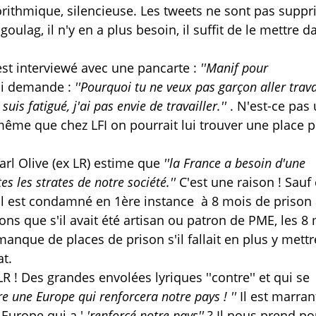
rithmique, silencieuse. Les tweets ne sont pas suppr
goulag, il n'y en a plus besoin, il suffit de le mettre d
est interviewé avec une pancarte :
''Manif pour
lui demande :
''Pourquoi tu ne veux pas garçon aller trava
e suis fatigué, j'ai pas envie de travailler.''
. N'est-ce pas
 même que chez LFI on pourrait lui trouver une place 
rl Olive (ex LR) estime que
''la France
a besoin d'une
es les strates de notre société.''
C'est une raison ! Sauf 
 Il est condamné en 1ère instance
à 8 mois de prison
eons que s'il avait été artisan ou patron de PME, les 8
anque de places de prison s'il fallait en plus y mettr
at.
! Des grandes envolées lyriques ''contre'' et qui se
re une Europe qui renforcera notre pays ! ''
Il est marran
 Europe qui a '
'renforcé notre pays''
? Il nous prend po