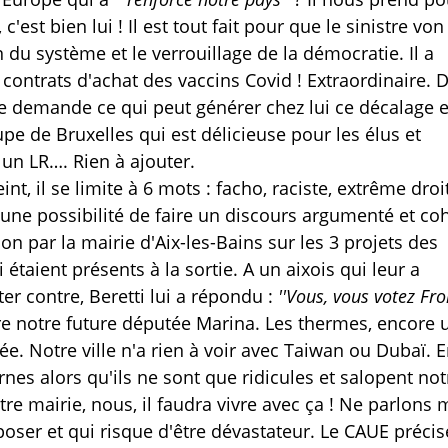
est bien lui ! Il est tout fait pour que le sinistre von
 du système et le verrouillage de la démocratie. Il a
contrats d'achat des vaccins Covid ! Extraordinaire. 
e demande ce qui peut générer chez lui ce décalage 
upe de Bruxelles qui est délicieuse pour les élus et
 un LR…. Rien à ajouter.
eint, il se limite à 6 mots : facho, raciste, extrême droi
ucune possibilité de faire un discours argumenté et co
ion par la mairie d'Aix-les-Bains sur les 3 projets des
 étaient présents à la sortie. A un aixois qui leur a
r contre, Beretti lui a répondu :
''Vous, vous votez Fro
re notre future députée Marina. Les thermes, encore 
e. Notre ville n'a rien à voir avec Taiwan ou Dubaï. E
s alors qu'ils ne sont que ridicules et salopent not
tre mairie, nous, il faudra vivre avec ça ! Ne parlon
er et qui risque d'être dévastateur. Le CAUE précise