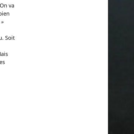
On va
bien
 »
u. Soit
Mais
mes