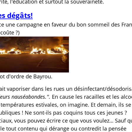
ité, l'éducation et surtout la souveraineté.
s dégâts!
ce une campagne en faveur du bon sommeil des Franç
coûte ?)
ot d'ordre de Bayrou.
fait vaporiser dans les rues un désinfectant/désodoris
deurs nauséabondes.''.
En cause les racailles et les alco
s températures estivales, on imagine. Et demain, ils se
liques ! Ne sont-ils pas coquins tous ces jeunes ?
iaux, vous pouvez écrire ce que vous voulez… Sauf q
sible tout contenu qui dérange ou contredit la pensée