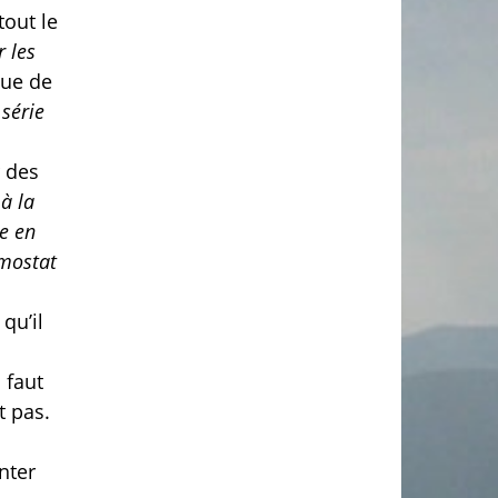
tout le
r les
que de
 série
r des
 à la
re en
rmostat
qu’il
 faut
t pas.
nter