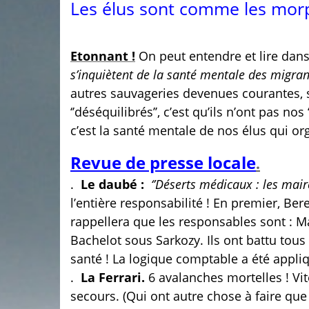
Les élus sont comme les morp
Etonnant !
On peut entendre et lire dans 
s’inquiètent de la santé mentale des migrants
autres sauvageries devenues courantes, son
‘’déséquilibrés’’, c’est qu’ils n’ont pas no
c’est la santé mentale de nos élus qui or
Revue de presse locale
.
.
Le daubé :
‘’Déserts médicaux : les mair
l’entière responsabilité ! En premier, Ber
rappellera que les responsables sont : M
Bachelot sous Sarkozy. Ils ont battu tous
santé ! La logique comptable a été appli
.
La Ferrari.
6 avalanches mortelles ! Vit
secours. (Qui ont autre chose à faire que 