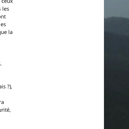
, ceux
 les
ont
les
que la
,
is ?),
ra
rité,