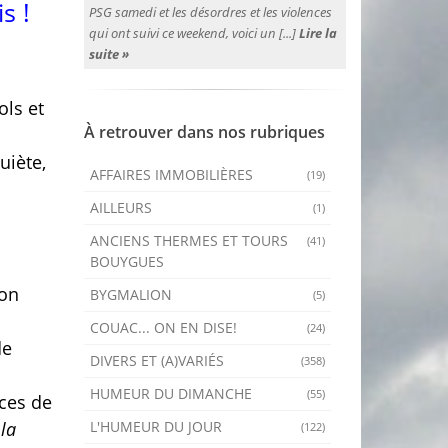
s !
PSG samedi et les désordres et les violences
qui ont suivi ce weekend, voici un [...]
Lire la
suite »
ls et
À retrouver dans nos rubriques
uiète,
AFFAIRES IMMOBILIÈRES
(19)
AILLEURS
(1)
ANCIENS THERMES ET TOURS
(41)
BOUYGUES
 on
BYGMALION
(5)
COUAC... ON EN DISE!
(24)
de
DIVERS ET (A)VARIÉS
(358)
HUMEUR DU DIMANCHE
(55)
rces de
L'HUMEUR DU JOUR
 la
(122)