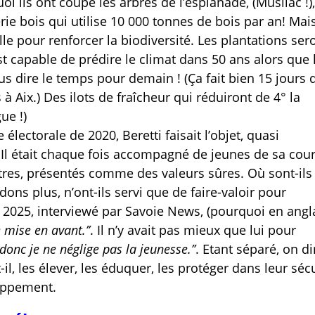
 ils ont coupé les arbres de l’esplanade, (Musilac !)
rie bois qui utilise 10 000 tonnes de bois par an! Mais
ille pour renforcer la biodiversité. Les plantations ser
t capable de prédire le climat dans 50 ans alors que 
 dire le temps pour demain ! (Ça fait bien 15 jours 
 Aix.) Des ilots de fraîcheur qui réduiront de 4° la
ue !)
lectorale de 2020, Beretti faisait l’objet, quasi
Il était chaque fois accompagné de jeunes de sa cour
tres, présentés comme des valeurs sûres. Où sont-ils
dons plus, n’ont-ils servi que de faire-valoir pour
r 2025, interviewé par Savoie News, (pourquoi en angla
e mise en avant.’’
. Il n’y avait pas mieux que lui pour
, donc je ne néglige pas la jeunesse.’’
. Etant séparé, on di
t-il, les élever, les éduquer, les protéger dans leur sécu
loppement.