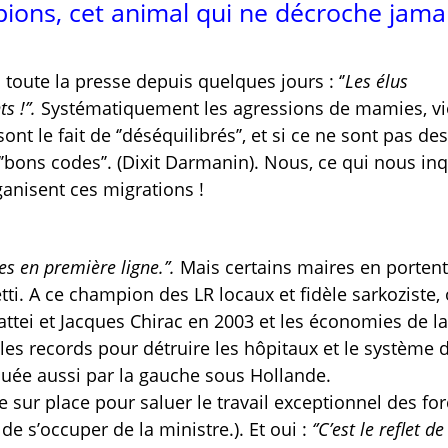
ions, cet animal qui ne décroche jamai
toute la presse depuis quelques jours : ‘’
Les élus
 !’’.
Systématiquement les agressions de mamies, vio
t le fait de ‘’déséquilibrés’’, et si ce ne sont pas des
s ‘’bons codes’’. (Dixit Darmanin). Nous, ce qui nous inq
ganisent ces migrations !
es en première ligne.’’.
Mais certains maires en portent
etti. A ce champion des LR locaux et fidèle sarkoziste,
attei et Jacques Chirac en 2003 et les économies de la
 les records pour détruire les hôpitaux et le système 
quée aussi par la gauche sous Hollande.
e sur place pour saluer le travail exceptionnel des fo
de s’occuper de la ministre.). Et oui :
‘’C’est le reflet de