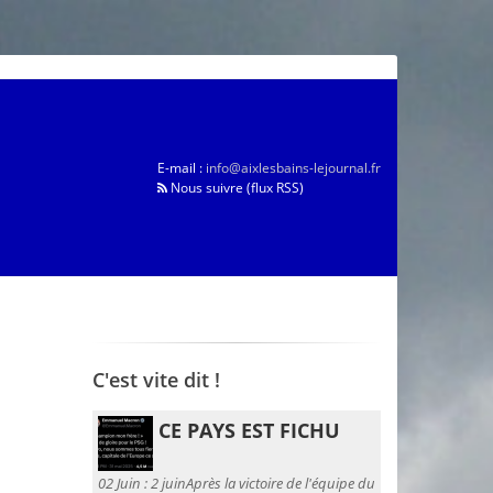
E-mail :
info@aixlesbains-lejournal.fr
Nous suivre (flux RSS)
C'est vite dit !
CE PAYS EST FICHU
02 Juin :
2 juinAprès la victoire de l'équipe du