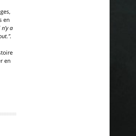
nges,
s en
l n’y a
ut.’’.
stoire
er en