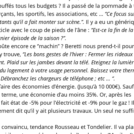
ouffés tous les budgets ? Il a passé de la pommade à 
ants, les sportifs, les associations, etc …
‘’Ce focus su
nts qu’il a fait monter sur scène.’’.
Il y a eu un généri
icle avec le coup de pieds de l’âne :
‘’Est-ce la fin de la
nier épisode de la saison ?’’.
te encore ce ‘’machin’’ ? Beretti nous prend-t-il pou
n y trouve,
‘’Les bons gestes de l’hiver : Fermer les rideaux
. Plaid sur les jambes devant la télé. Eteignez la lumiè
 du logement à votre usage personnel. Baissez votre the
Débranchez les chargeurs de téléphone ; etc … ‘’.
aire des économies d’énergie. (Jusqu’à 10 000€). Sauf 
à terme, une économie d’au moins 35%. Or, après les
it état de -5% pour l’électricité et -9% pour le gaz ! Il
ment dit qu’il y ait plusieurs travaux. Un seul ne suffi
o convaincu, tendance Rousseau et Tondelier. Il va pla