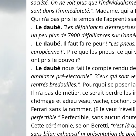
société. On ne voit plus que l’individualism
sont dans l’immédiateté.’’
. Madame, qui a 
Qui n’a pas pris le temps de l’apprentiss
.
Le daubé.
‘’Les défaillances d’entreprises 
un peu plus de 7900 défaillances sur l’année
.
Le daubé.
Il faut faire peur ! ‘
’Les pneus,
européenne !’’.
Pire que les pneus, ce qui v
ont pris le pouvoir?
.
Le daubé
nous fait le compte rendu de l
ambiance pré-électorale’’. ‘’Ceux qui sont 
rentrés bredouilles.’’.
Pourquoi se poser la 
Il n’a pas de métier, ce serait perdre le
chômage et adieu veau, vache, cochon, cou
Ferrari sans la nommer. (Elle veut ‘’réveiller
perfectible.’’
Perfectible, sans aucun doute
Cette cérémonie, selon Beretti,
‘’n’est là
sans bilan exhaustif ni présentation de proje