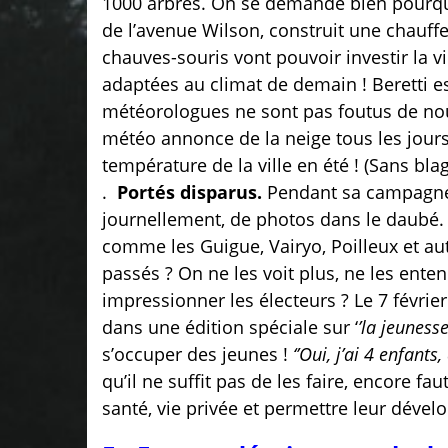
1000 arbres. On se demande bien pourquoi
de l’avenue Wilson, construit une chauffe
chauves-souris
vont pouvoir investir la v
adaptées au climat de demain ! Beretti es
météorologues ne sont pas foutus de nous
météo annonce de la neige tous les jours à
température de la ville en été ! (Sans blag
.
Portés disparus.
Pendant sa campagne é
journellement, de photos dans le daubé. 
comme les Guigue, Vairyo, Poilleux et au
passés ? On ne les voit plus, ne les enten
impressionner les électeurs ? Le 7 févrie
dans une édition spéciale sur ‘
’la jeuness
s’occuper des jeunes !
‘’Oui, j’ai 4 enfants
qu’il ne suffit pas de les faire, encore fau
santé, vie privée et permettre leur déve