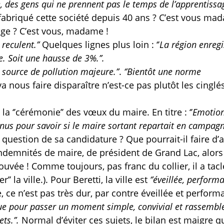
e, des gens qui ne prennent pas le temps de l’apprentissa
fabriqué cette société depuis 40 ans ? C’est vous ma
age ? C’est vous, madame !
reculent.’’
Quelques lignes plus loin : ‘’
La région enregi
. Soit une hausse de 3%.’’.
 source de pollution majeure.’’
.
‘’Bientôt une norme
a nous faire disparaître n’est-ce pas plutôt les cinglé
a ‘’cérémonie’’ des vœux du maire. En titre : ‘’
Emotion
venus pour savoir si le maire sortant repartait en campag
question de sa candidature ? Que pourrait-il faire d’a
s indemnités de maire, de président de Grand Lac, alors
vée ! Comme toujours, pas franc du collier, il a tacl
’’ la ville.). Pour Beretti, la ville est
‘’éveillée, perform
, ce n’est pas très dur, par contre éveillée et perform
 que pour passer un moment simple, convivial et rassembl
ts.’’.
Normal d’éviter ces sujets, le bilan est maigre q