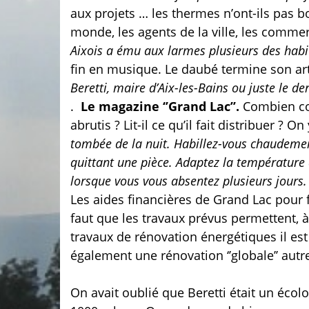
aux projets … les thermes n’ont-ils pas b
monde, les agents de la ville, les commerç
Aixois a ému aux larmes plusieurs des habita
fin en musique. Le daubé termine son art
Beretti, maire d’Aix-les-Bains ou juste le der
.
Le magazine ‘’Grand Lac’’.
Combien coû
abrutis ?
Lit-il ce qu’il fait distribuer ? O
tombée de la nuit. Habillez-vous chaudement
quittant une pièce. Adaptez la température
lorsque vous vous absentez plusieurs jours. 
Les aides financières de Grand Lac pour f
faut que les travaux prévus permettent, 
travaux de rénovation énergétiques il est fa
également une rénovation ‘’globale’’ autre
On avait oublié que Beretti était un écol