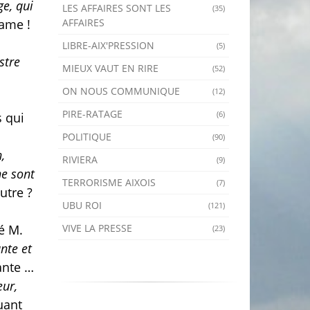
ge, qui
LES AFFAIRES SONT LES
(35)
AFFAIRES
dame !
LIBRE-AIX'PRESSION
(5)
stre
MIEUX VAUT EN RIRE
(52)
ON NOUS COMMUNIQUE
(12)
PIRE-RATAGE
(6)
s qui
POLITIQUE
(90)
,
RIVIERA
(9)
ne sont
TERRORISME AIXOIS
(7)
utre ?
UBU ROI
(121)
VIVE LA PRESSE
é M.
(23)
ante et
ante …
eur,
uant