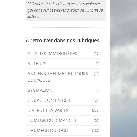
PSG samedi et les désordres et les violences
qui ont suivi ce weekend, voici un [...]
Lire la
suite »
À retrouver dans nos rubriques
AFFAIRES IMMOBILIÈRES
(19)
AILLEURS
(1)
ANCIENS THERMES ET TOURS
(41)
BOUYGUES
BYGMALION
(5)
COUAC... ON EN DISE!
(24)
DIVERS ET (A)VARIÉS
(358)
HUMEUR DU DIMANCHE
(55)
L'HUMEUR DU JOUR
(122)