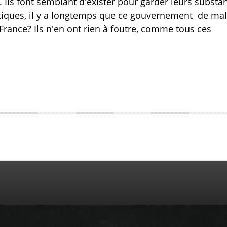
. Ils font semblant d'exister pour garder leurs substan
litiques, il y a longtemps que ce gouvernement de ma
a France? Ils n'en ont rien à foutre, comme tous ces