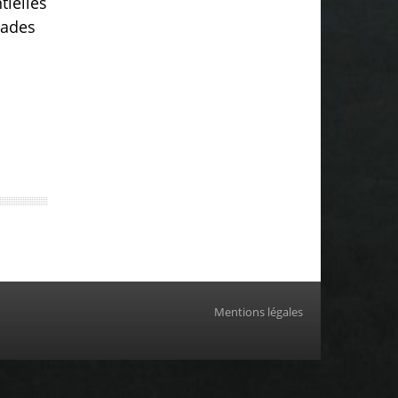
tielles
lades
Mentions légales