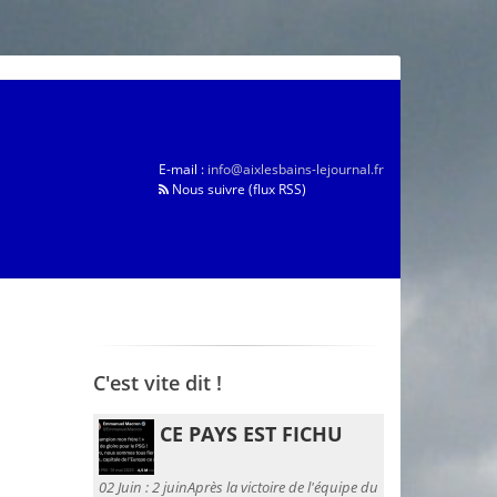
E-mail :
info@aixlesbains-lejournal.fr
Nous suivre (flux RSS)
C'est vite dit !
CE PAYS EST FICHU
02 Juin :
2 juinAprès la victoire de l'équipe du