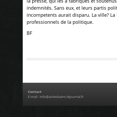
la presse, qui les a fabriqués et soutenus
indemnités. Sans eux, et leurs partis po
incompetents aurait disparu.
La ville? L
professionnels de la politique.
BF
Contact
E-mail :
info@aixlesbains-lejournal.fr