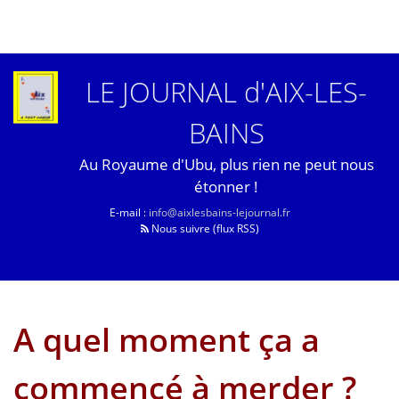
LE JOURNAL d'AIX-LES-
BAINS
Au Royaume d'Ubu, plus rien ne peut nous
étonner !
E-mail :
info@aixlesbains-lejournal.fr
Nous suivre (flux RSS)
A quel moment ça a
commencé à merder ?