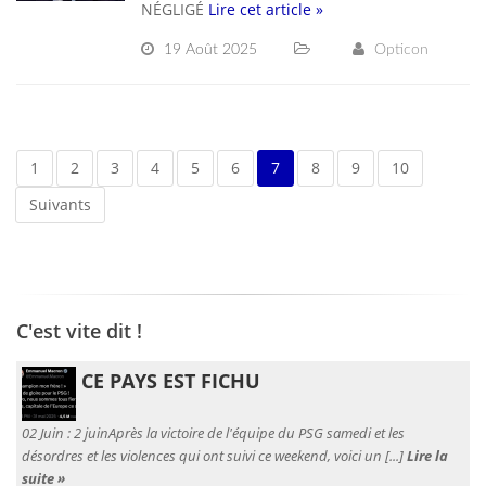
NÉGLIGÉ
Lire cet article »
19 Août 2025
Opticon
1
2
3
4
5
6
7
8
9
10
Suivants
C'est vite dit !
CE PAYS EST FICHU
02 Juin :
2 juinAprès la victoire de l'équipe du PSG samedi et les
désordres et les violences qui ont suivi ce weekend, voici un [...]
Lire la
suite »