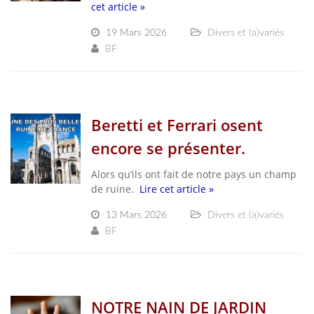
cet article »
19 Mars 2026
Divers et (a)variés
BF
Beretti et Ferrari osent
encore se présenter.
Alors qu’ils ont fait de notre pays un champ
de ruine.
Lire cet article »
13 Mars 2026
Divers et (a)variés
BF
NOTRE NAIN DE JARDIN