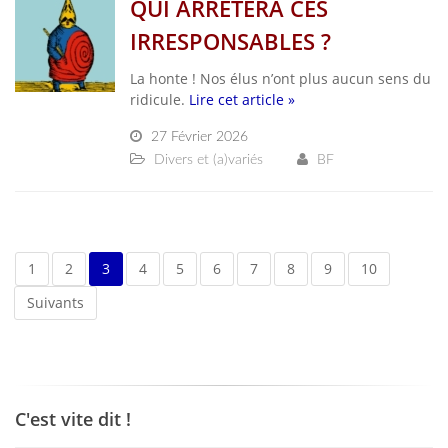
QUI ARRETERA CES
IRRESPONSABLES ?
La honte ! Nos élus n’ont plus aucun sens du
ridicule.
Lire cet article »
27 Février 2026
Divers et (a)variés
BF
1
2
3
4
5
6
7
8
9
10
Suivants
C'est vite dit !