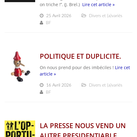
on triche !’’. (J. Brel.)
Lire cet article »
25 Avril 2026
Divers et (a)variés
BF
POLITIQUE ET DUPLICITE.
On nous prend pour des imbéciles !
Lire cet
article »
16 Avril 2026
Divers et (a)variés
BF
LA PRESSE NOUS VEND UN
AUTRE PRESIDENTIABLE.