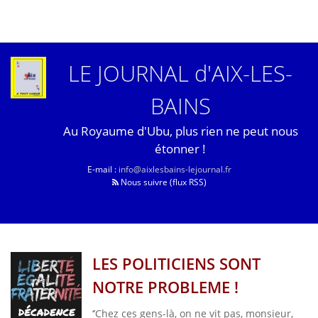
LE JOURNAL d'AIX-LES-
BAINS
Au Royaume d'Ubu, plus rien ne peut nous
étonner !
E-mail :
info@aixlesbains-lejournal.fr
Nous suivre (flux RSS)
LES POLITICIENS SONT
NOTRE PROBLEME !
‘’Chez ces gens-là, on ne vit pas, monsieur,