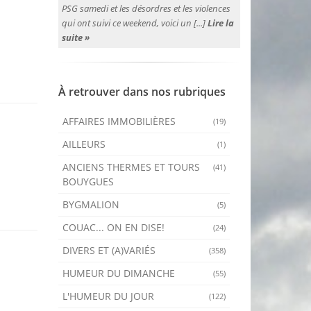
PSG samedi et les désordres et les violences
qui ont suivi ce weekend, voici un [...]
Lire la
suite »
À retrouver dans nos rubriques
AFFAIRES IMMOBILIÈRES
(19)
AILLEURS
(1)
ANCIENS THERMES ET TOURS
(41)
BOUYGUES
BYGMALION
(5)
COUAC... ON EN DISE!
(24)
DIVERS ET (A)VARIÉS
(358)
HUMEUR DU DIMANCHE
(55)
L'HUMEUR DU JOUR
(122)