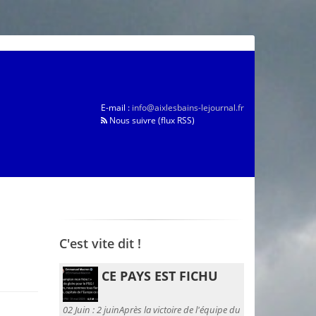
E-mail :
info@aixlesbains-lejournal.fr
Nous suivre (flux RSS)
C'est vite dit !
CE PAYS EST FICHU
02 Juin :
2 juinAprès la victoire de l'équipe du