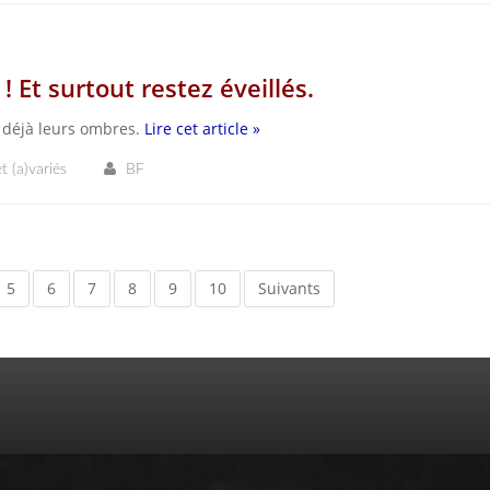
 Et surtout restez éveillés.
 déjà leurs ombres.
Lire cet article »
t (a)variés
BF
5
6
7
8
9
10
Suivants