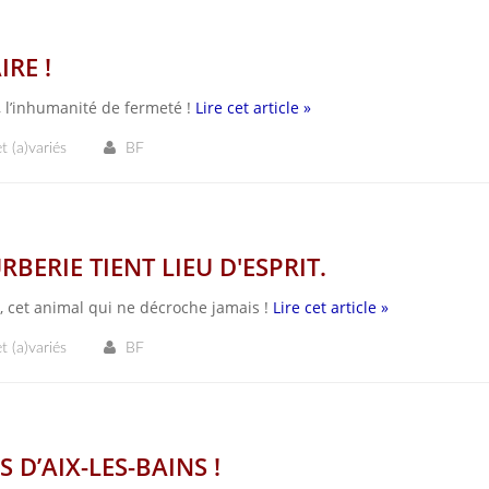
RE !
, l’inhumanité de fermeté !
Lire cet article »
t (a)variés
BF
BERIE TIENT LIEU D'ESPRIT.
 cet animal qui ne décroche jamais !
Lire cet article »
t (a)variés
BF
S D’AIX-LES-BAINS !