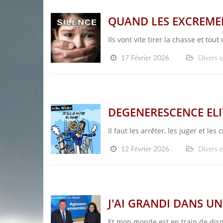
QUAND LES EXCREME
Ils vont vite tirer la chasse et tou
17 Février 2026
Divers e
DEGENERESCENCE ELIT
Il faut les arrêter, les juger et le
12 Février 2026
Divers e
J'AI GRANDI DANS UN
Et mon monde est en train de disp