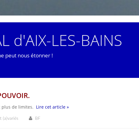
L d'AIX-LES-BAINS
ne peut nous étonner !
 POUVOIR.
t plus de limites.
Lire cet article »
t (a)variés
BF