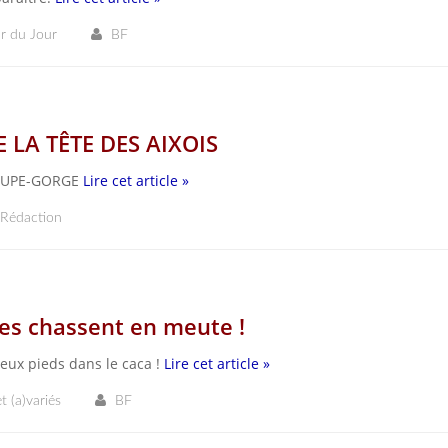
r du Jour
BF
E LA TÊTE DES AIXOIS
COUPE-GORGE
Lire cet article »
Rédaction
stes chassent en meute !
eux pieds dans le caca !
Lire cet article »
t (a)variés
BF