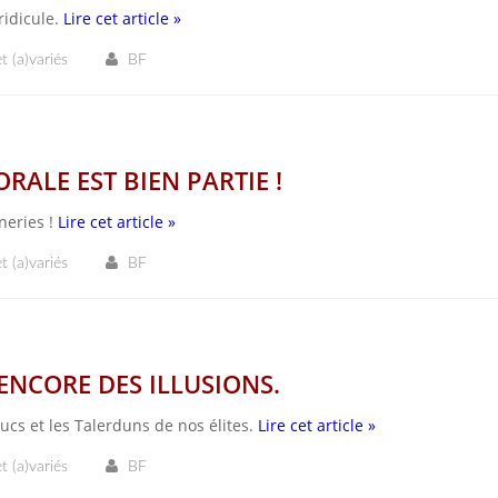
ridicule.
Lire cet article »
t (a)variés
BF
ALE EST BIEN PARTIE !
neries !
Lire cet article »
t (a)variés
BF
ENCORE DES ILLUSIONS.
cs et les Talerduns de nos élites.
Lire cet article »
t (a)variés
BF