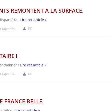
NTS REMONTENT A LA SURFACE.
t disparaîtra.
Lire cet article »
t (a)variés
BF
AIRE !
s condamner !
Lire cet article »
t (a)variés
BF
E FRANCE BELLE.
araître.
Lire cet article »