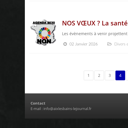
NOS VŒUX ? La santé !
Les évènements à venir projettent
02 Janvier 2026
Divers e
1
2
3
4
Contact
E-mail :
info@aixlesbains-lejournal.fr