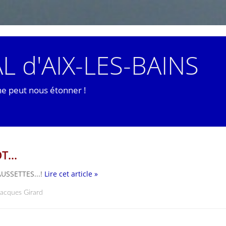
L d'AIX-LES-BAINS
ne peut nous étonner !
...
USSETTES...!
Lire cet article »
Jacques Girard