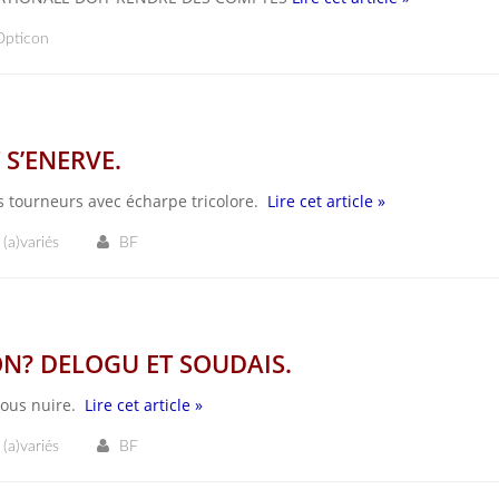
Opticon
S’ENERVE.
s tourneurs avec écharpe tricolore.
Lire cet article »
 (a)variés
BF
N? DELOGU ET SOUDAIS.
nous nuire.
Lire cet article »
 (a)variés
BF