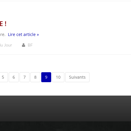
 !
pire.
Lire cet article »
du Jour
BF
5
6
7
8
9
10
Suivants