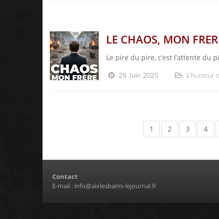
LE CHAOS, MON FRERE
Le pire du pire, c’est l’attente du 
28 Juin 2025
L'humeur 
1
2
3
4
Contact
E-mail :
info@aixlesbains-lejournal.fr