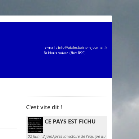
E-mail :
info@aixlesbains-lejournal.fr
Nous suivre (flux RSS)
C'est vite dit !
CE PAYS EST FICHU
02 Juin :
2 juinAprès la victoire de l'équipe du