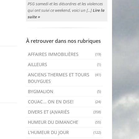
PSG samedi et les désordres et les violences
qui ont suivi ce weekend, voici un [...]
Lire la
suite »
À retrouver dans nos rubriques
AFFAIRES IMMOBILIÈRES
(19)
AILLEURS
(1)
ANCIENS THERMES ET TOURS
(41)
BOUYGUES
BYGMALION
(5)
COUAC... ON EN DISE!
(24)
DIVERS ET (A)VARIÉS
(358)
HUMEUR DU DIMANCHE
(55)
L'HUMEUR DU JOUR
(122)