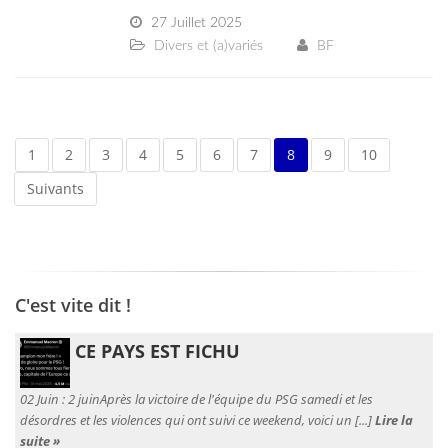
27 Juillet 2025
Divers et (a)variés
BF
1
2
3
4
5
6
7
8
9
10
Suivants
C'est vite dit !
CE PAYS EST FICHU
02 Juin :
2 juinAprès la victoire de l'équipe du PSG samedi et les
désordres et les violences qui ont suivi ce weekend, voici un [...]
Lire la
suite »